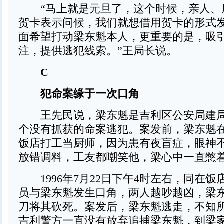
“马上就是元旦了，这个时候，亲人、
贺卡表示问候，我们就想借用贺卡的形式
面希望打动梁东魁本人，更重要的是，吸
注，提供逃犯线索。”王局长说。
C
犯命案缘于一次口角
王先民说，梁东魁是吉利区公安局建局
个没有抓获的命案逃犯。案发前，梁东魁
饭店打工当厨师，因为患有夜盲症，眼神
放错调料，工友都嘲笑他，梁心中一直憋
1996年7月22日下午4时左右，同在饭
员与梁东魁发生口角，两人越吵越凶，梁
刀将其砍死。案发后，梁东魁逃走，不知所
吉利警方一直没有放弃追捕梁东魁，到梁