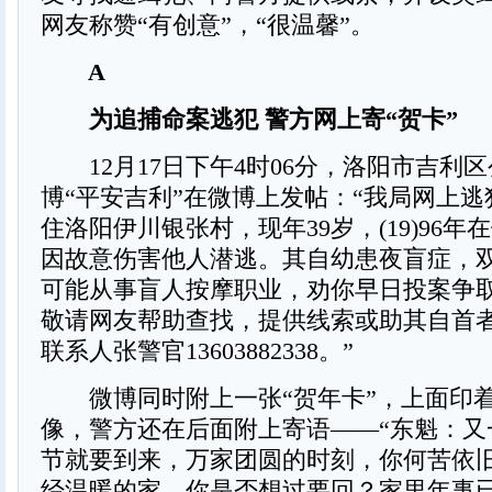
网友称赞“有创意”，“很温馨”。
A
为追捕命案逃犯 警方网上寄“贺卡”
12月17日下午4时06分，洛阳市吉利
博“平安吉利”在微博上发帖：“我局网上
住洛阳伊川银张村，现年39岁，(19)96
因故意伤害他人潜逃。其自幼患夜盲症，
可能从事盲人按摩职业，劝你早日投案争
敬请网友帮助查找，提供线索或助其自首
联系人张警官13603882338。”
微博同时附上一张“贺年卡”，上面印
像，警方还在后面附上寄语——“东魁：又
节就要到来，万家团圆的时刻，你何苦依
经温暖的家，你是否想过要回？家里年事