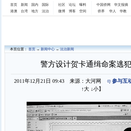
首页
新闻
国内
国际
社区
论坛
曝料
中国侨网
华文报摘
港澳
台湾
地方
法治
微博
博客
空间
侨界
华人
华教
本页位置：
首页
→
新闻中心
→
法治新闻
警方设计贺卡通缉命案逃犯(
2011年12月21日 09:43 来源：大河网
参与互动
↑大
↓小
】