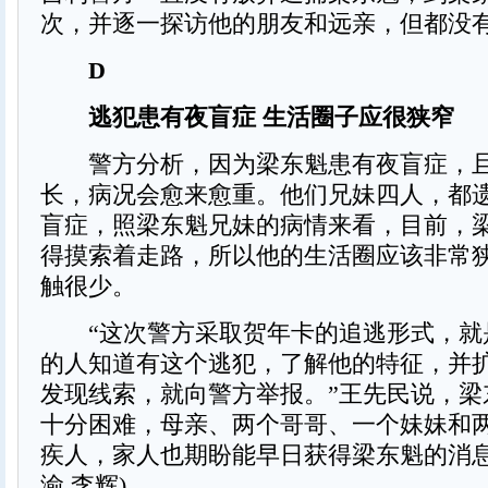
次，并逐一探访他的朋友和远亲，但都没
D
逃犯患有夜盲症 生活圈子应很狭窄
警方分析，因为梁东魁患有夜盲症，且
长，病况会愈来愈重。他们兄妹四人，都
盲症，照梁东魁兄妹的病情来看，目前，
得摸索着走路，所以他的生活圈应该非常
触很少。
“这次警方采取贺年卡的追逃形式，就
的人知道有这个逃犯，了解他的特征，并
发现线索，就向警方举报。”王先民说，梁
十分困难，母亲、两个哥哥、一个妹妹和
疾人，家人也期盼能早日获得梁东魁的消息
渝 李辉)