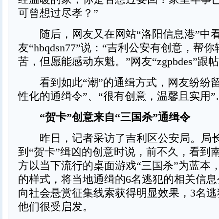
可曾想过尽孝？”
随后，网友又在网站“洛阳信息港”中
友“hbqdsn77”说：“吉利公安有创意，帮
苦，但愿能感动东魁。”网友“zgpbdes”跟
看到如此“潮”的通缉方式，网友纷纷留
性化的通缉令”、“很有创意，温馨且实用”
“贺卡”创意来自“三国杀”通缉令
昨日，记者采访了吉利区公安局。局长
到“贺卡”缉凶的创意时说，前不久，看到
方以当下流行的桌面游戏“三国杀”为蓝本
的样式，将当地通缉的6名逃犯的相关信息
向社会悬赏征集线索获得明显效果，3名逃
他们很受启发。