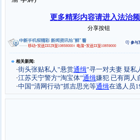
更多精彩内容请进入法治频
分享按钮
参与
相关新闻:
·
街头张贴私人"悬赏
通缉
"寻一对夫妻 疑私
·
江苏天宁警方“淘宝体”
通缉
嫌犯 已有两人
·
中国“清网行动”抓吉思光等
通缉
在逃人员1