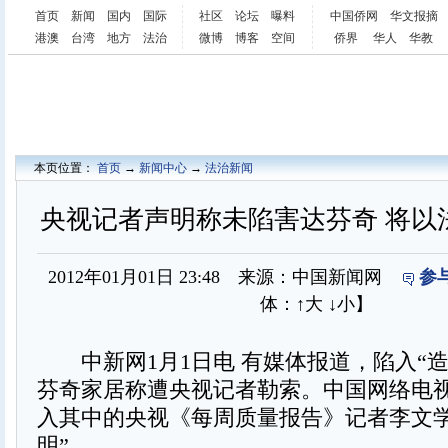
首页
新闻
国内
国际
社区
论坛
曝料
中国侨网
华文报摘
港澳
台湾
地方
法治
微博
博客
空间
侨界
华人
华教
本页位置：
首页
→
新闻中心
→
法治新闻
央视记者声明称未陷害达芬奇 将以
2012年01月01日 23:48 来源：中国新闻网
参
体：
↑大
↓小
】
中新网1月1日电 有媒体报道，陷入“造
芬奇家居称遭央视记者勒索。中国网络电视
入其中的央视《每周质量报告》记者李文学
明”。