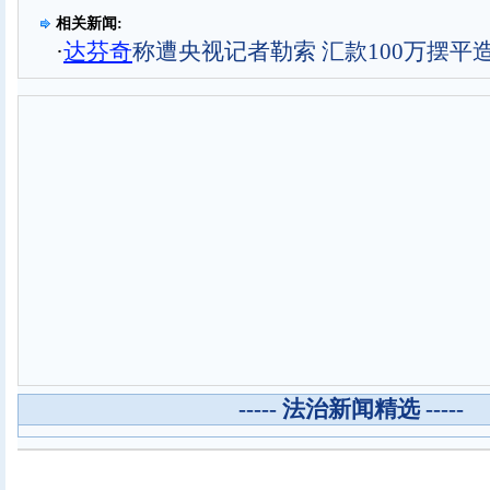
相关新闻:
·
达芬奇
称遭央视记者勒索 汇款100万摆平
----- 法治新闻精选 -----