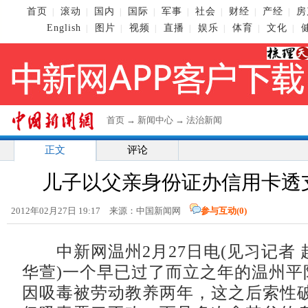
首页
滚动
国内
国际
军事
社会
财经
产经
房
|
|
|
|
|
|
|
|
English
图片
视频
直播
娱乐
体育
文化
|
|
|
|
|
|
|
首页
→
新闻中心
→
法治新闻
正文
评论
儿子以父亲身份证办信用卡透
2012年02月27日 19:17 来源：中国新闻网
参与互动(
0
)
中新网温州2月27日电(见习记者 
华萱)一个早已过了而立之年的温州平
因吸毒被劳动教养两年，这之后索性