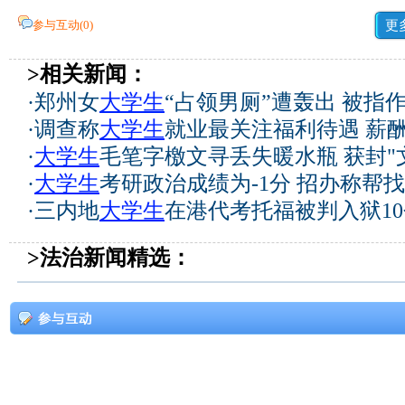
参与互动(
0
)
更
>相关新闻：
·
郑州女
大学生
“占领男厕”遭轰出 被指作
·
调查称
大学生
就业最关注福利待遇 薪
·
大学生
毛笔字檄文寻丢失暖水瓶 获封"
·
大学生
考研政治成绩为-1分 招办称帮
·
三内地
大学生
在港代考托福被判入狱1
>法治新闻精选：