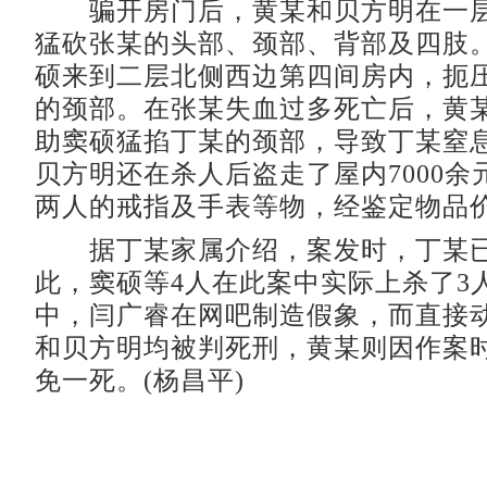
骗开房门后，黄某和贝方明在一层
猛砍张某的头部、颈部、背部及四肢
硕来到二层北侧西边第四间房内，扼
的颈部。在张某失血过多死亡后，黄
助窦硕猛掐丁某的颈部，导致丁某窒
贝方明还在杀人后盗走了屋内7000余
两人的戒指及手表等物，经鉴定物品价值
据丁某家属介绍，案发时，丁某已
此，窦硕等4人在此案中实际上杀了3
中，闫广睿在网吧制造假象，而直接
和贝方明均被判死刑，黄某则因作案时
免一死。(杨昌平)