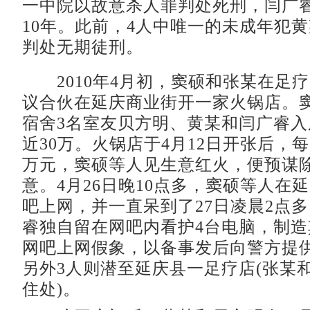
一中院以故意杀人罪判处死刑，闫广
10年。此前，4人中唯一的未成年犯
判处无期徒刑。
2010年4月初，窦硕和张某在足
议合伙在延庆商业街开一家火锅店。
宿舍3名室友贝方明、黄某和闫广睿
近30万。火锅店于4月12日开张后，
万元，窦硕等人见生意红火，便预谋
意。4月26日晚10点多，窦硕等人在
吧上网，并一直呆到了27日凌晨2点
睿独自留在网吧内看护4台电脑，制造
网吧上网假象，以备事发后向警方提
另外3人则潜至延庆县一足疗店(张某
住处)。