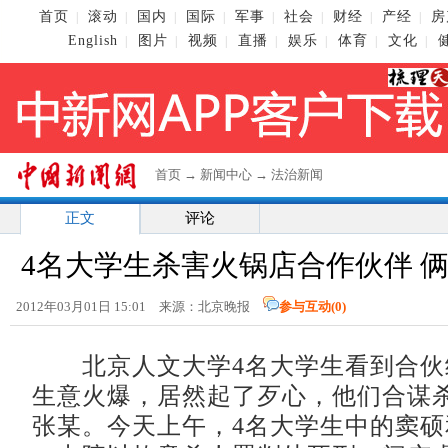
首页
滚动
国内
国际
军事
社会
财经
产经
房
|
|
|
|
|
|
|
|
English
图片
视频
直播
娱乐
体育
文化
|
|
|
|
|
|
|
首页
→
新闻中心
→
法治新闻
正文
评论
4名大学生杀害火锅店合作伙伴 
2012年03月01日 15:01 来源：北京晚报
参与互动(
0
)
北京人文大学4名大学生看到合伙
生意火爆，居然起了歹心，他们合谋
张某。今天上午，4名大学生中的窦