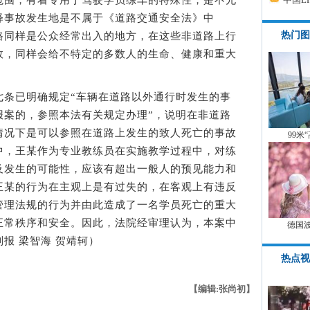
范围，有着专用于驾驶学员练车的特殊性，是不允
释事故发生地是不属于《道路交通安全法》中
热门图
路同样是公众经常出入的地方，在这些非道路上行
故，同样会给不特定的多数人的生命、健康和重大
已明确规定“车辆在道路以外通行时发生的事
报案的，参照本法有关规定办理”，说明在非道路
情况下是可以参照在道路上发生的致人死亡的事故
99米
中，王某作为专业教练员在实施教学过程中，对练
及发生的可能性，应该有超出一般人的预见能力和
王某的行为在主观上是有过失的，在客观上有违反
管理法规的行为并由此造成了一名学员死亡的重大
正常秩序和安全。因此，法院经审理认为，本案中
德国
报 梁智海 贺靖轲）
热点视
【编辑:张尚初】