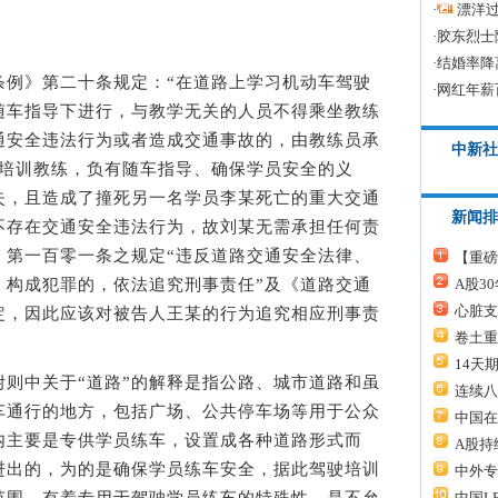
·
漂洋过
·
胶东烈士
·
结婚率降
》第二十条规定：“在道路上学习机动车驾驶
·
网红年薪
随车指导下进行，与教学无关的人员不得乘坐教练
通安全违法行为或者造成交通事故的，由教练员承
中新社
驶培训教练，负有随车指导、确保学员安全的义
失，且造成了撞死另一名学员李某死亡的重大交通
新闻排
不存在交通安全违法行为，故刘某无需承担任何责
》第一百零一条之规定“违反道路交通安全法律、
【重磅
A股3
，构成犯罪的，依法追究刑事责任”及《道路交通
心脏支
定，因此应该对被告人王某的行为追究相应刑事责
卷土重
14天
中关于“道路”的解释是指公路、城市道路和虽
连续八
车通行的地方，包括广场、公共停车场等用于公众
中国在
内主要是专供学员练车，设置成各种道路形式而
A股持
进出的，为的是确保学员练车安全，据此驾驶培训
中外专
中国L