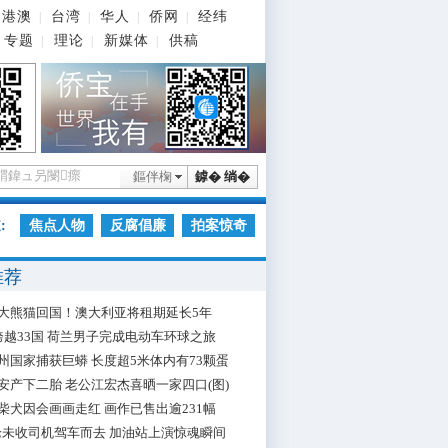
港澳
台湾
华人
侨网
经纬
|
|
|
|
专题
理论
新媒体
供稿
|
|
|
鏂伴椈
鎼� 绱�
:
焦点人物
反腐倡廉
拍案惊奇
推荐
大熊猫回国！澳大利亚将租期延长5年
跨越33国 荷兰男子完成电动车环球之旅
州国家捕获巨蟒 长度超5米体内有73颗蛋
安产下二胎 老公江宏杰喜晒一家四口(图)
柴犬因会画画走红 画作已售出逾231幅
枪未收司机驾车而去 加油站上演惊魂瞬间