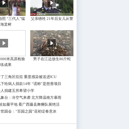
照 “三代人”猛
父亲牺牲 21年后女儿从警
摇海棠树
000米高原检验
男子在江边放生80斤蛇
训练成果
了三角区痘痘 重度感染被送进ICU
下给病人捐款14年 “谎称”是慈善项目
老人捐建五所希望小学
气象台：冷空气来袭 北方降温南方暴雨
桩如履平地 看广西藤县舞狮队展绝活
世园会：“百园之园”花初绽春意浓