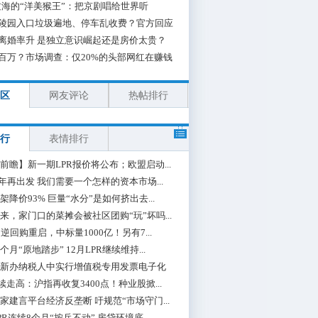
海的“洋美猴王”：把京剧唱给世界听
陵园入口垃圾遍地、停车乱收费？官方回应
离婚率升 是独立意识崛起还是房价太贵？
百万？市场调查：仅20%的头部网红在赚钱
区
网友评论
热帖排行
行
表情排行
前瞻】新一期LPR报价将公布；欧盟启动...
0年再出发 我们需要一个怎样的资本市场...
架降价93% 巨量“水分”是如何挤出去...
来，家门口的菜摊会被社区团购“玩”坏吗...
期逆回购重启，中标量1000亿！另有7...
个月“原地踏步” 12月LPR继续维持...
新办纳税人中实行增值税专用发票电子化
续走高：沪指再收复3400点！种业股掀...
家建言平台经济反垄断 吁规范“市场守门...
PR连续8个月“按兵不动” 房贷环境底...