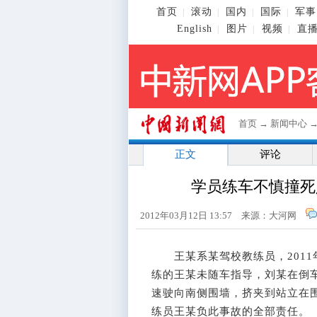
首页
滚动
国内
国际
军事
|
|
|
|
English
图片
视频
直
|
|
|
首页
→
新闻中心
正文
评论
学员练车不慎撞死
2012年03月12日 13:57 来源：大河网
王某系某驾校教练员，2011年
练的王某未随车指导，刘某在倒
速驶向南侧围墙，挤夹到站立在
练员王某负此事故的全部责任。