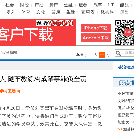
社会
财经
产经
房产
金融
证券
汽车
I T
能源
|
|
|
|
|
|
|
|
|
|
播
娱乐
体育
文化
健康
生活
葡萄酒
微视界
演出
|
|
|
|
|
|
|
|
|
→
法治新闻
大
中
小
字号：
法治频道
人 随车教练构成肇事罪负全责
阅读
参与互动(
0
)
·
不舍旅澳
·
历时3年
·
佛罗里达
4月26日，学员刘某驾车在驾校练习时，身为教
·
福原爱平
车下坡的过程中，误将油门当成刹车，致使车尾快
·
加拿大一
围墙边的学员李某，致其死亡。交警大队认定：教
·
加油