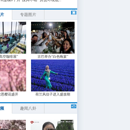
片
专题图片
“高空咖啡屋”
古巴举办“白色晚宴”
波恩樱花盛开
荷兰风信子进入盛放期
频
趣闻八卦