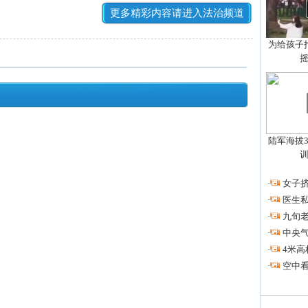
更多精彩内容请进入法治频道
为给孩子拍
陆军海拔3
·
女子挤
·
医生私
·
九旬
·
中央
·
4米高
·
空中看