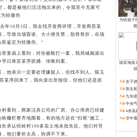
拆时，都是被他们活活拖出来的，令我至今无家可
定为轻微伤
为给孩子拍
去年10月3日，我去找开发商评理，开发商苏某
踢，导致当场昏迷、大小便失禁，肋骨骨折，在场
法医鉴定为轻微伤。”
答复函上看到：对你被殴打一案，我局城厢派出
争早日将苏某序抓捕、传唤到案。
陆军海拔3
，他表示一定要处理嫌疑人，但找不到人。陈玉
，苏某序回来了，我向派出所报信，但他们还是抓
·
女子挤
·
医生私
·
九旬
·
中央
村看到，两家洁具公司的厂房、办公用房已经建
·
4米高
铁栅栏整齐地围着，有的地方还在“扫尾”施工，
·
空中看
长承认经岭村100多亩土地未批先征。他们对导
做，他们要价太高，协调不下来。