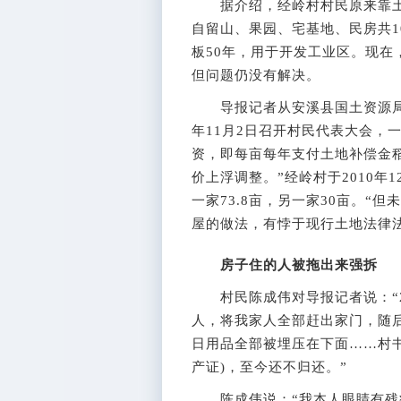
据介绍，经岭村村民原来靠土地
自留山、果园、宅基地、民房共1
板50年，用于开发工业区。现
但问题仍没有解决。
导报记者从安溪县国土资源局给
年11月2日召开村民代表大会，
资，即每亩每年支付土地补偿金稻
价上浮调整。”经岭村于2010年
一家73.8亩，另一家30亩。“
屋的做法，有悖于现行土地法律法
房子住的人被拖出来强拆
村民陈成伟对导报记者说：“20
人，将我家人全部赶出家门，随
日用品全部被埋压在下面……村
产证)，至今还不归还。”
陈成伟说：“我本人眼睛有残疾