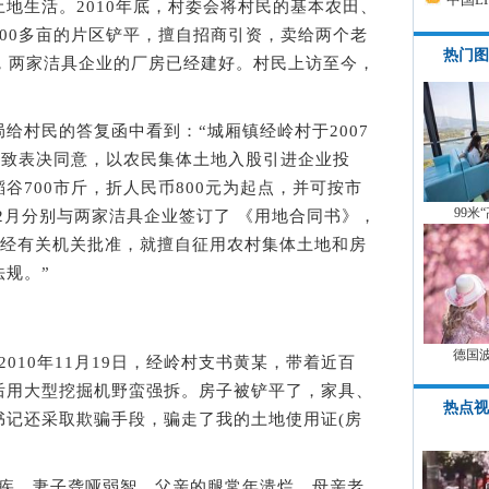
生活。2010年底，村委会将村民的基本农田、
00多亩的片区铲平，擅自招商引资，卖给两个老
热门图
在，两家洁具企业的厂房已经建好。村民上访至今，
村民的答复函中看到：“城厢镇经岭村于2007
一致表决同意，以农民集体土地入股引进企业投
谷700市斤，折人民币800元为起点，并可按市
99米
12月分别与两家洁具企业签订了 《用地合同书》，
但未经有关机关批准，就擅自征用农村集体土地和房
规。”
德国
10年11月19日，经岭村支书黄某，带着近百
后用大型挖掘机野蛮强拆。房子被铲平了，家具、
热点视
书记还采取欺骗手段，骗走了我的土地使用证(房
，妻子聋哑弱智，父亲的腿常年溃烂，母亲老