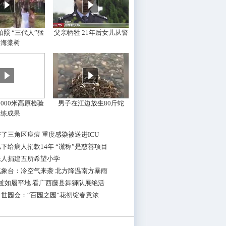
照 “三代人”猛
父亲牺牲 21年后女儿从警
摇海棠树
000米高原检验
男子在江边放生80斤蛇
训练成果
了三角区痘痘 重度感染被送进ICU
下给病人捐款14年 “谎称”是慈善项目
老人捐建五所希望小学
气象台：冷空气来袭 北方降温南方暴雨
桩如履平地 看广西藤县舞狮队展绝活
世园会：“百园之园”花初绽春意浓