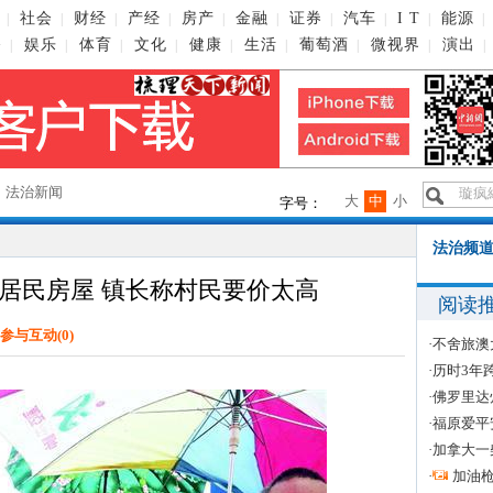
社会
财经
产经
房产
金融
证券
汽车
I T
能源
|
|
|
|
|
|
|
|
|
|
播
娱乐
体育
文化
健康
生活
葡萄酒
微视界
演出
|
|
|
|
|
|
|
|
|
→
法治新闻
大
中
小
字号：
法治频道
居民房屋 镇长称村民要价太高
阅读
参与互动(
0
)
·
不舍旅澳
·
历时3年
·
佛罗里达
·
福原爱平
·
加拿大一
·
加油