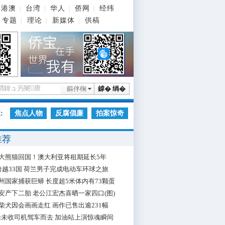
港澳
台湾
华人
侨网
经纬
|
|
|
|
专题
理论
新媒体
供稿
|
|
|
鏂伴椈
鎼� 绱�
:
焦点人物
反腐倡廉
拍案惊奇
推荐
大熊猫回国！澳大利亚将租期延长5年
跨越33国 荷兰男子完成电动车环球之旅
州国家捕获巨蟒 长度超5米体内有73颗蛋
安产下二胎 老公江宏杰喜晒一家四口(图)
柴犬因会画画走红 画作已售出逾231幅
枪未收司机驾车而去 加油站上演惊魂瞬间