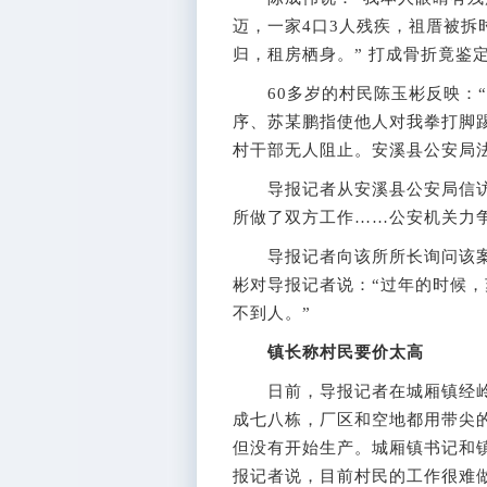
迈，一家4口3人残疾，祖厝被
归，租房栖身。” 打成骨折竟鉴
60多岁的村民陈玉彬反映：“
序、苏某鹏指使他人对我拳打脚
村干部无人阻止。安溪县公安局
导报记者从安溪县公安局信访
所做了双方工作……公安机关力
导报记者向该所所长询问该案
彬对导报记者说：“过年的时候
不到人。”
镇长称村民要价太高
日前，导报记者在城厢镇经岭
成七八栋，厂区和空地都用带尖的
但没有开始生产。城厢镇书记和镇
报记者说，目前村民的工作很难