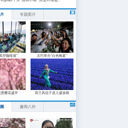
片
专题图片
“高空咖啡屋”
古巴举办“白色晚宴”
波恩樱花盛开
荷兰风信子进入盛放期
频
趣闻八卦