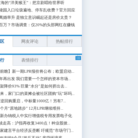
海的“洋美猴王”：把京剧唱给世界听
陵园入口垃圾遍地、停车乱收费？官方回应
离婚率升 是独立意识崛起还是房价太贵？
百万？市场调查：仅20%的头部网红在赚钱
区
网友评论
热帖排行
行
表情排行
前瞻】新一期LPR报价将公布；欧盟启动...
0年再出发 我们需要一个怎样的资本市场...
架降价93% 巨量“水分”是如何挤出去...
来，家门口的菜摊会被社区团购“玩”坏吗...
期逆回购重启，中标量1000亿！另有7...
个月“原地踏步” 12月LPR继续维持...
新办纳税人中实行增值税专用发票电子化
续走高：沪指再收复3400点！种业股掀...
家建言平台经济反垄断 吁规范“市场守门...
PR连续8个月“按兵不动” 房贷环境底...