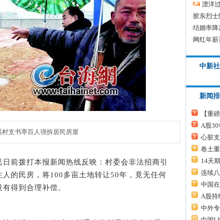
·
漂洋过
·
胶东烈士
·
结婚率降
·
网红年薪
中新社
新闻排
【重磅
A股3
溪村支书率百人强拆居民房屋
心脏支
卷土重
14天
日前拨打本报新闻热线反映：村委会非法招商引
连续八
人的民房，将100多亩土地转让50年，竟无任何
中国在
没有得到合理补偿。
A股持
中外专
中国L