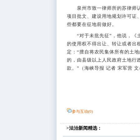
泉州市致一律师所的苏律师认
项目批文、建设用地规划许可证
些都要在征地前做好。
“对于未批先征”，他说，《土
的使用权不得出让、转让或者出租
定：“擅自将农民集体所有的土
的，由县级以上人民政府土地行
款。”（海峡导报 记者 宋军营 文
参与互动(
0
)
>法治新闻精选：