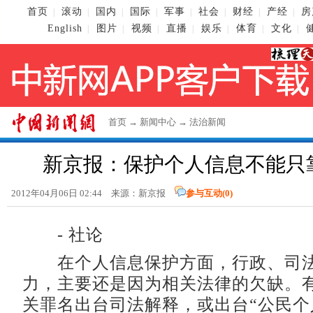
首页
滚动
国内
国际
军事
社会
财经
产经
房
|
|
|
|
|
|
|
|
English
图片
视频
直播
娱乐
体育
文化
|
|
|
|
|
|
|
首页
→
新闻中心
→
法治新闻
新京报：保护个人信息不能只
2012年04月06日 02:44 来源：新京报
参与互动(
0
)
- 社论
在个人信息保护方面，行政、司法
力，主要还是因为相关法律的欠缺。
关罪名出台司法解释，或出台“公民个