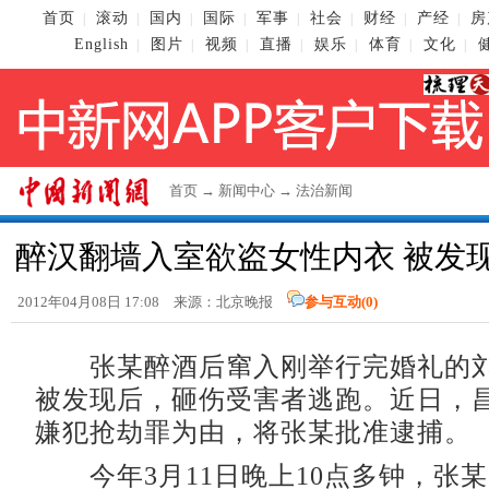
首页
滚动
国内
国际
军事
社会
财经
产经
房
|
|
|
|
|
|
|
|
English
图片
视频
直播
娱乐
体育
文化
|
|
|
|
|
|
|
首页
→
新闻中心
→
法治新闻
醉汉翻墙入室欲盗女性内衣 被发
2012年04月08日 17:08 来源：北京晚报
参与互动(
0
)
张某醉酒后窜入刚举行完婚礼的刘
被发现后，砸伤受害者逃跑。近日，
嫌犯抢劫罪为由，将张某批准逮捕。
今年3月11日晚上10点多钟，张