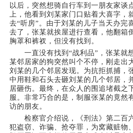
以后，突然想骑自行车到一朋友家谈
上，他看到刘某家门口贴着大喜字，
去“听房”。由于刘某的儿子当天办完
去了，张某就挨屋进行查看，他翻箱
胸罩和裤衩，但没有找到。
一直没有找到“战利品”，张某就
某邻居家的狗突然叫个不停，刚走出
刘某的几个邻居发现。为抗拒抓捕，
中用鞋和石头去砸刘某的几个邻居，
居砸伤。最终，在众人的围追堵截之
服。非常巧合的是，制服张某的竟然
访的朋友。
检察官介绍说，《刑法》第二百六
犯盗窃、诈骗、抢夺罪，为窝藏赃物