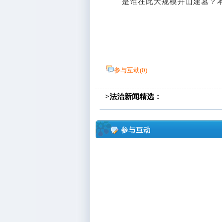
是谁在此大规模开山建墓？本报将
参与互动(
0
)
>法治新闻精选：