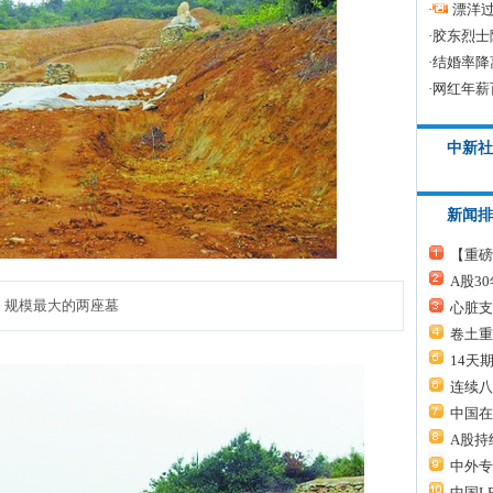
·
漂洋过
·
胶东烈士
·
结婚率降
·
网红年薪
中新社
新闻排
【重磅
A股3
规模最大的两座墓
心脏支
卷土重
14天
连续八
中国在
A股持
中外专
中国L