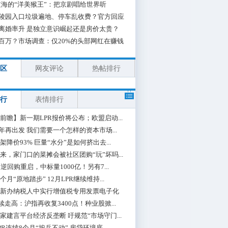
海的“洋美猴王”：把京剧唱给世界听
陵园入口垃圾遍地、停车乱收费？官方回应
离婚率升 是独立意识崛起还是房价太贵？
百万？市场调查：仅20%的头部网红在赚钱
区
网友评论
热帖排行
行
表情排行
前瞻】新一期LPR报价将公布；欧盟启动...
0年再出发 我们需要一个怎样的资本市场...
架降价93% 巨量“水分”是如何挤出去...
来，家门口的菜摊会被社区团购“玩”坏吗...
期逆回购重启，中标量1000亿！另有7...
个月“原地踏步” 12月LPR继续维持...
新办纳税人中实行增值税专用发票电子化
续走高：沪指再收复3400点！种业股掀...
家建言平台经济反垄断 吁规范“市场守门...
PR连续8个月“按兵不动” 房贷环境底...