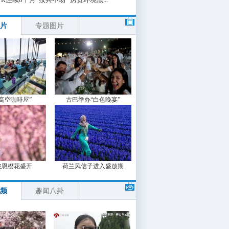
片
专题图片
“高空咖啡屋”
古巴举办“白色晚宴”
波恩樱花盛开
荷兰风信子进入盛放期
频
趣闻八卦