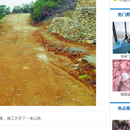
热门图
99米
德国
热点视
墓，施工方开了一条山路。