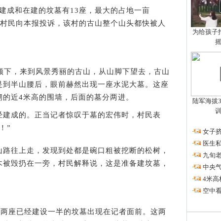
成和在建的坟墓有13座，最大的占地一亩
村村民向本报投诉，该村的古山整个山头都快被人
为给孩子拍
下，来到风景秀丽的古山，从山脚下望去，古山
是到半山腰后，眼前赫然出现一座水泥大墓。这座
砌的近4米高的围墙，后面的墓分两进。
陆军海拔3
建成的。正当记者惊叹于墓的宏伟时，村民表
！”
·
女子挤
·
医生私
路往上走，发现到处都是碗口粗被挖断的松树，
·
九旬
木被毁扔在一旁，村民解释说，这是准备建坟墓，
·
中央
。
·
4米高
·
空中看
两座已经建设一半的坟墓出现在记者面前。这两