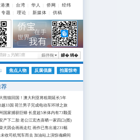
港澳
台湾
华人
侨网
经纬
|
|
|
|
专题
理论
新媒体
供稿
|
|
|
鏂伴椈
鎼� 绱�
:
焦点人物
反腐倡廉
拍案惊奇
推荐
大熊猫回国！澳大利亚将租期延长5年
跨越33国 荷兰男子完成电动车环球之旅
州国家捕获巨蟒 长度超5米体内有73颗蛋
安产下二胎 老公江宏杰喜晒一家四口(图)
柴犬因会画画走红 画作已售出逾231幅
枪未收司机驾车而去 加油站上演惊魂瞬间