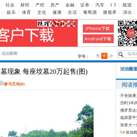
社会
财经
产经
房产
金融
证券
汽车
I T
能源
|
|
|
|
|
|
|
|
|
|
播
娱乐
体育
文化
健康
生活
葡萄酒
微视界
演出
|
|
|
|
|
|
|
|
|
→
法治新闻
大
中
小
字号：
法治频道
现象 每座坟墓20万起售(图)
阅读
参与互动(
0
)
·
不舍旅澳
·
历时3年
·
佛罗里达
·
福原爱平
·
加拿大一
·
加油