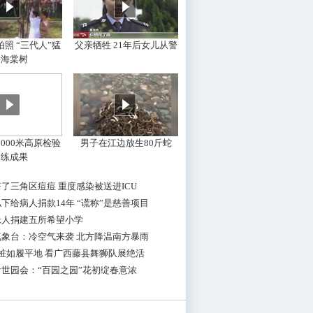
照 “三代人”猛
父亲牺牲 21年后女儿从警
摇海棠树
000米高原检验
男子在江边放生80斤蛇
训练成果
了三角区痘痘 重度感染被送进ICU
下给病人捐款14年 “谎称”是慈善项目
老人捐建五所希望小学
气象台：冷空气来袭 北方降温南方暴雨
桩如履平地 看广西藤县舞狮队展绝活
世园会：“百园之园”花初绽春意浓