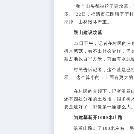
“整个山头都被挖了建坟墓，建
多。”22日，福清市江阴镇下垄
挖掉，山林毁坏严重。
毁山建设坟墓
22日下午，记者在村民的带领
树木葱茏，看不出什么异样，但
墓占地数百平方米，前面有水泥
村民告诉记者，这个墓是已经
示：“这个算小的，上面有更大的
在村民的带领下，记者沿着山
还有四处分布的土坟堆，很多树
要是建好了，都像第一座那么大
为建墓新开1000米山路
沿着山路走了100米左右，另