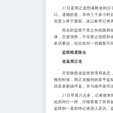
27日是周正龙刑满释放的日子
口。遗憾的是，等待三个多小时后
负责人终于露面，改口称早已将
而在距监狱千里之外的陕西镇
体，态度强势，不仅禁止拍照和
多话要说，但目前对一切都暂不回应
监狱暗度陈仓
送返周正龙
尽管陕西省监狱管理局表态，按
晚些时候，周正龙服刑的富平监狱
回其老家镇坪县，并与镇坪县司法
27日早晨六点多，记者便来到
此的同行一样，仔细查看了所有
监狱则一直拒绝记者进入采访。