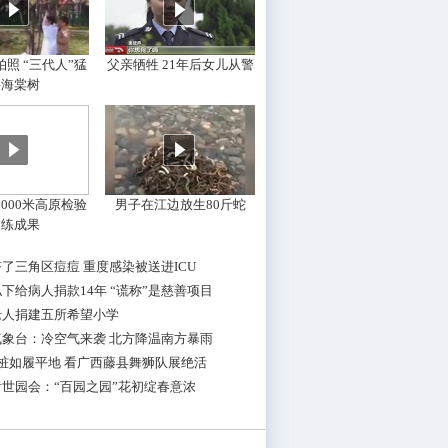
照 “三代人”猛
父亲牺牲 21年后女儿从警
摇海棠树
000米高原检验
男子在江边放生80斤蛇
训练成果
了三角区痘痘 重度感染被送进ICU
下给病人捐款14年 “谎称”是慈善项目
老人捐建五所希望小学
气象台：冷空气来袭 北方降温南方暴雨
桩如履平地 看广西藤县舞狮队展绝活
世园会：“百园之园”花初绽春意浓