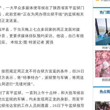
，一大早众多媒体便等候在了陕西省富平监狱门
热门图
，此前坚称“正在为周办理出狱手续”的监狱相关
周正龙送返。
坪县，于当天晚上七点多回家的周正龙面对媒
录音，更要求媒体排队预约采访。他说，自己有很
。 本组文/图 特派记者 冀强
99米
照规定周正龙不符合狱方送返的条件，但26日
方表示，将“特事特办”，派狱警与车辆，将周送
德国
局进行“无缝对接”。
热点视
了富平监狱。一直到上午十点钟，和大批等候在
驶出监狱的车辆，均未发现周正龙的身影。而富平
监狱传达室的工作人员则透露，26日下午监狱领导