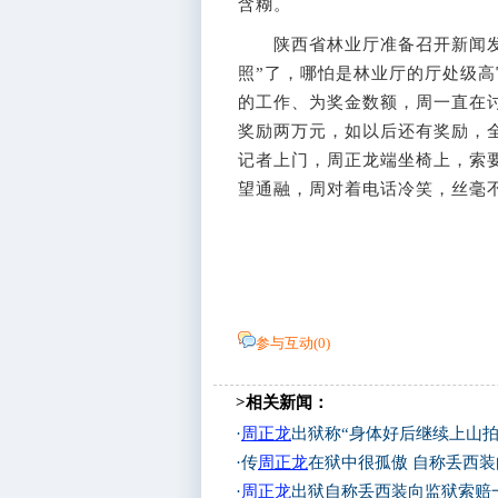
含糊。
陕西省林业厅准备召开新闻发布
照”了，哪怕是林业厅的厅处级
的工作、为奖金数额，周一直在
奖励两万元，如以后还有奖励，全
记者上门，周正龙端坐椅上，索
望通融，周对着电话冷笑，丝毫
参与互动(
0
)
>相关新闻：
·
周正龙
出狱称“身体好后继续上山拍
·
传
周正龙
在狱中很孤傲 自称丢西
·
周正龙
出狱自称丢西装向监狱索赔