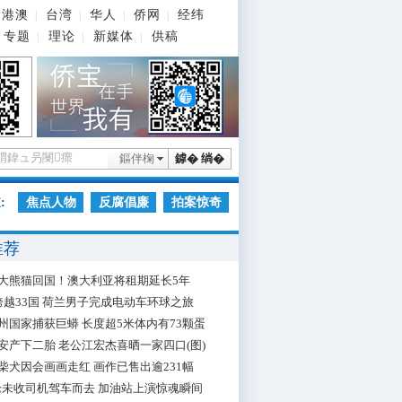
港澳
台湾
华人
侨网
经纬
|
|
|
|
专题
理论
新媒体
供稿
|
|
|
鏂伴椈
鎼� 绱�
:
焦点人物
反腐倡廉
拍案惊奇
推荐
大熊猫回国！澳大利亚将租期延长5年
跨越33国 荷兰男子完成电动车环球之旅
州国家捕获巨蟒 长度超5米体内有73颗蛋
安产下二胎 老公江宏杰喜晒一家四口(图)
柴犬因会画画走红 画作已售出逾231幅
枪未收司机驾车而去 加油站上演惊魂瞬间