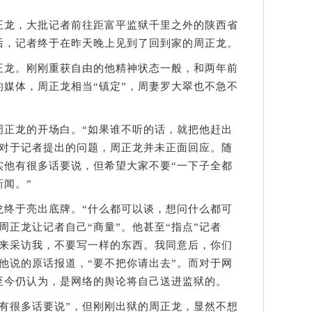
龙，大批记者前往距富平监狱千里之外的陕西省
后，记者终于在昨天晚上见到了回到家的周正龙。
龙。刚刚重获自由的他精神状态一般，和两年前
媒体，周正龙相当“镇定”，周妻罗大翠也不急不
龙的开场白。“如果谁不听的话，就把他赶出
而对于记者提出的问题，周正龙并未正面回应。随
实他有很多话要说，但希望大家不要“一下子全都
闻。”
于亮出底牌。“什么都可以谈，想问什么都可
周正龙让记者自己“商量”。他甚至“指点”记者
题来采访我，不要写一样的东西。我同意后，你们
他说的原话报道，“要不把你请出去”。而对于网
至今仍认为，是网络的舆论将自己送进监狱的。
很多话要说”，但刚刚出狱的周正龙，显然不想