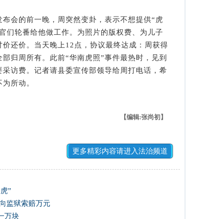
会的前一晚，周突然变卦，表示不想提供“虎
高官们轮番给他做工作。为照片的版权费、为儿子
讨价还价。当天晚上12点，协议最终达成：周获得
部归周所有。此前“华南虎照”事件最热时，见到
要采访费。记者请县委宣传部领导给周打电话，希
不为所动。
【编辑:张尚初】
更多精彩内容请进入法治频道
虎”
装向监狱索赔万元
一万块