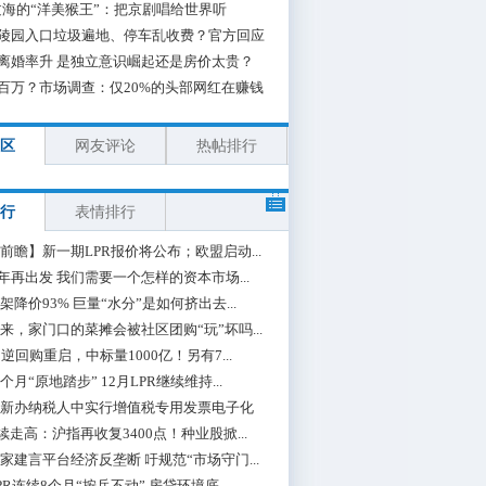
海的“洋美猴王”：把京剧唱给世界听
陵园入口垃圾遍地、停车乱收费？官方回应
离婚率升 是独立意识崛起还是房价太贵？
百万？市场调查：仅20%的头部网红在赚钱
区
网友评论
热帖排行
行
表情排行
前瞻】新一期LPR报价将公布；欧盟启动...
0年再出发 我们需要一个怎样的资本市场...
架降价93% 巨量“水分”是如何挤出去...
来，家门口的菜摊会被社区团购“玩”坏吗...
期逆回购重启，中标量1000亿！另有7...
个月“原地踏步” 12月LPR继续维持...
新办纳税人中实行增值税专用发票电子化
续走高：沪指再收复3400点！种业股掀...
家建言平台经济反垄断 吁规范“市场守门...
PR连续8个月“按兵不动” 房贷环境底...