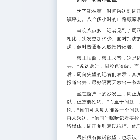
周称一切暂不回应
为了能在第一时间采访到周正
镇坪县。八个多小时的山路颠簸
当晚八点多，记者见到了周正
相比，头发更加稀少。面对到访的
躁，像对普通客人般招待记者。
禁止拍照，禁止录音，这是周正
去。”说这话时，周脸色冷峻。
后，周向失望的记者们表示，其
报道出去，最好隔两天放出一条新
坐在窗户下的沙发上，周正龙终
以，但需要预约。”而至于问题，
说，“你们可以每人准备一个问
再来采访。”他同时嘱咐记者要按
络媒体，周正龙则表现抗拒。他
虽然很有倾诉欲望，也承认“有