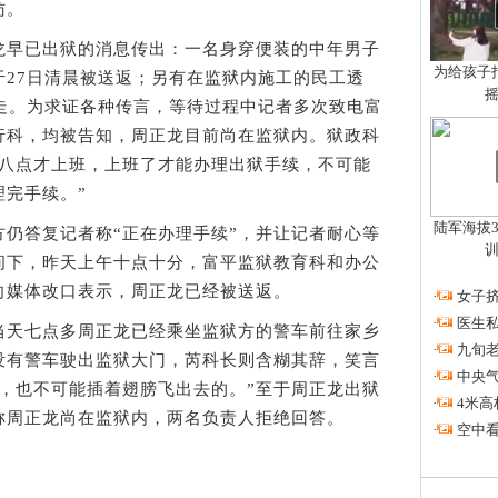
访。
早已出狱的消息传出：一名身穿便装的中年男子
为给孩子拍
于27日清晨被送返；另有在监狱内施工的民工透
送走。为求证各种传言，等待过程中记者多次致电富
行科，均被告知，周正龙目前尚在监狱内。狱政科
“八点才上班，上班了才能办理出狱手续，不可能
完手续。”
陆军海拔3
答复记者称“正在办理手续”，并让记者耐心等
问下，昨天上午十点十分，富平监狱教育科和办公
向媒体改口表示，周正龙已经被送返。
·
女子挤
·
医生私
天七点多周正龙已经乘坐监狱方的警车前往家乡
·
九旬
没有警车驶出监狱大门，芮科长则含糊其辞，笑言
·
中央
，也不可能插着翅膀飞出去的。”至于周正龙出狱
·
4米高
称周正龙尚在监狱内，两名负责人拒绝回答。
·
空中看