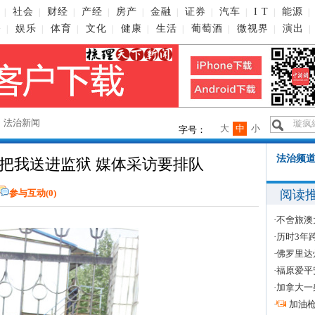
社会
财经
产经
房产
金融
证券
汽车
I T
能源
|
|
|
|
|
|
|
|
|
|
播
娱乐
体育
文化
健康
生活
葡萄酒
微视界
演出
|
|
|
|
|
|
|
|
|
→
法治新闻
大
中
小
字号：
法治频道
把我送进监狱 媒体采访要排队
阅读
参与互动(
0
)
·
不舍旅澳
·
历时3年
·
佛罗里达
·
福原爱平
·
加拿大一
·
加油