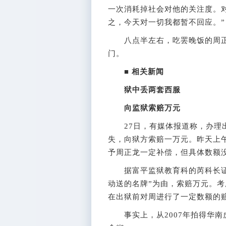
一次消耗掉社会对他的关注度。
之，今天对一切我都暂不回应。”
八点半左右，吃罢晚饭的周正龙
门。
■ 相关新闻
狱中丢两套西服
向监狱索赔万元
27日，有媒体报道称，办理出
失，向狱方索赔一万元。昨天上
予周正龙一定补偿，但具体数额
据富平监狱教育科的芮科长证实
动送的名牌”为由，索赔万元。
在出狱前对周进行了一定数额的
事实上，从2007年拍得华南