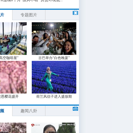
片
专题图片
“高空咖啡屋”
古巴举办“白色晚宴”
波恩樱花盛开
荷兰风信子进入盛放期
频
趣闻八卦