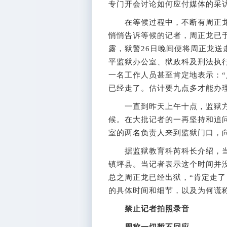
专门开会讨论如何应付媒体的采
在等候过程中，不断有周正龙
悄悄告诉等候的记者，周正龙已
露，狱警26日晚间便将周正龙
平监狱办公室、狱政科及刑法执
一名工作人员甚至肯定地表示：
已经走了。估计要九点多才能办理
一直到昨天上午十点，监狱方仍
候。在大批记者的一再坚持和追
室的两名负责人来到监狱门口，
据监狱教育科芮科长介绍，当
镇坪县。当记者表示这个时间并
总之周正龙已经出狱，“肯定走了
的具体时间和细节，以及为何谎
禁止记者拍照录音