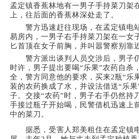
孟定镇香蕉林地有一男子手持菜刀架
上，往后面的香蕉林深处走了。
警方迅速赶往现场，在孟定镇电站
易房内，一男子右手持菜刀架在一女
匕首顶在女子前胸，并叫嚣警察别靠
警方派出谈判人员交涉后，男子仍
时许，男子提出要喝“乐果”农药自杀
全，警方同意他的要求，买来2瓶“乐
装的农药换成了水，并设法借送“乐果
子。交接“农药”时，男子右手仍然持
手接过瓶子开始喝，民警借机迅速上
中的菜刀。
据悉，受害人郑美租住在孟定镇电