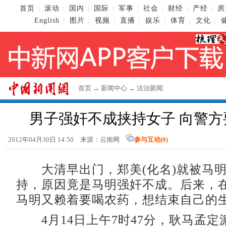
首页
滚动
国内
国际
军事
社会
财经
产经
房
|
|
|
|
|
|
|
|
English
图片
视频
直播
娱乐
体育
文化
|
|
|
|
|
|
|
首页
→
新闻中心
→
法治新闻
男子强奸不成挟持女子 向警方
2012年04月30日 14:50 来源：云南网
参与互动(
0
)
大清早出门，郑美(化名)就被马明(
持，原因竟是马明强奸不成。后来，
马明又赖着要喝农药，想结束自己的
4月14日上午7时47分，耿马孟定