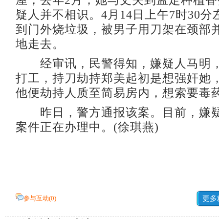
屋，去年2月，她与丈夫到孟定种植
疑人并不相识。4月14日上午7时30
到门外烧垃圾，被男子用刀架在颈部
地走去。
经审讯，民警得知，嫌疑人马明，
打工，持刀劫持郑美起初是想强奸她
他便劫持人质至简易房内，想索要毒
昨日，警方通报该案。目前，嫌疑
案件正在办理中。(徐琪燕)
参与互动(
0
)
更多