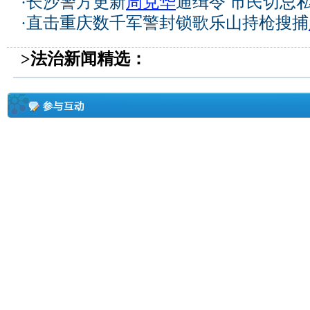
·
长沙警方更新
周克华
通缉令 市民切忌私
·
直击重庆数千军警封锁歌乐山持枪搜捕
>法治新闻精选：