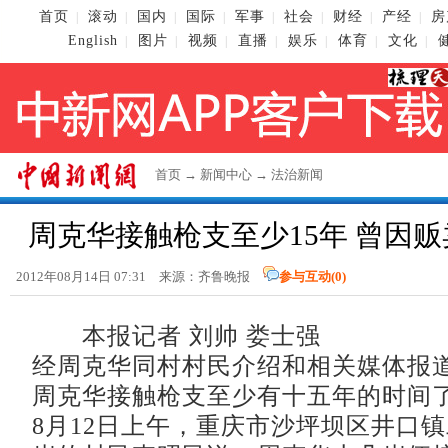
首页
滚动
国内
国际
军事
社会
财经
产经
房
|
|
|
|
|
|
|
|
English
图片
视频
直播
娱乐
体育
文化
|
|
|
|
|
|
|
首页
→
新闻中心
→
法治新闻
周克华接触枪支至少15年 曾因
2012年08月14日 07:31 来源：齐鲁晚报
参与互动(
0
)
本报记者 刘帅 娄士强
经周克华同村村民介绍和相关媒体报
周克华接触枪支至少有十五年的时间
8月12日上午，重庆市沙坪坝区井口镇