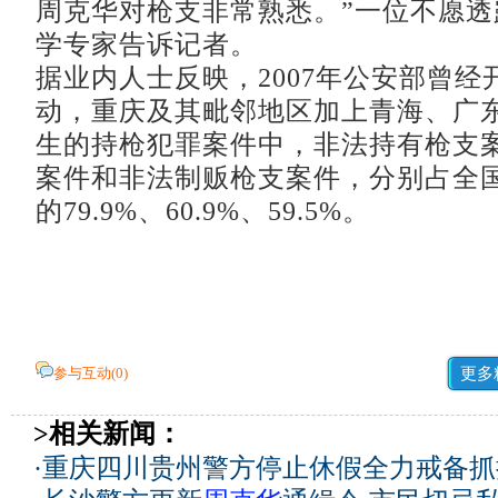
周克华对枪支非常熟悉。”一位不愿透
学专家告诉记者。
据业内人士反映，2007年公安部曾经
动，重庆及其毗邻地区加上青海、广
生的持枪犯罪案件中，非法持有枪支
案件和非法制贩枪支案件，分别占全
的79.9%、60.9%、59.5%。
参与互动(
0
)
更多
>相关新闻：
·
重庆四川贵州警方停止休假全力戒备抓