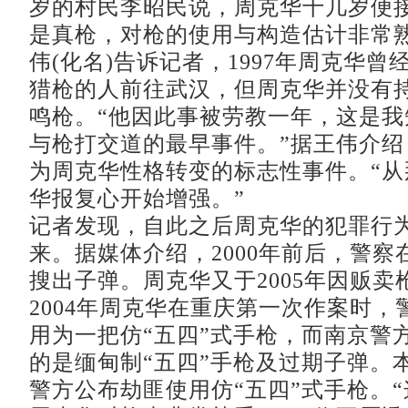
岁的村民李昭民说，周克华十几岁便接
是真枪，对枪的使用与构造估计非常熟
伟(化名)告诉记者，1997年周克华
猎枪的人前往武汉，但周克华并没有
鸣枪。“他因此事被劳教一年，这是我
与枪打交道的最早事件。”据王伟介绍
为周克华性格转变的标志性事件。“从
华报复心开始增强。”
记者发现，自此之后周克华的犯罪行
来。据媒体介绍，2000年前后，警察
搜出子弹。周克华又于2005年因贩卖
2004年周克华在重庆第一次作案时，
用为一把仿“五四”式手枪，而南京警
的是缅甸制“五四”手枪及过期子弹。
警方公布劫匪使用仿“五四”式手枪。