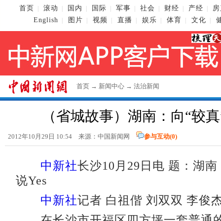
首页
滚动
国内
国际
军事
社会
财经
产经
房
|
|
|
|
|
|
|
|
English
图片
视频
直播
娱乐
体育
文化
|
|
|
|
|
|
|
首页
→
新闻中心
→
法治新闻
（省城故事）湖南：向“较真”
2012年10月29日 10:54 来源：
中国新闻网
参与互动(
0
)
中新社
长沙10月29日电 题：湖南
说Yes
中新社
记者 白祖偕 刘双双 李俊
在长沙市开福区四方坪一套普通的