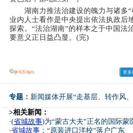
湖南力推法治建设的魄力与诸多“
业内人士看作是中央提出依法执政后
探索。“法治湖南”的样本之于中国法
要意义正日益凸显。(完)
参与互动(
0
)
更多
专题：
新闻媒体开展“走基层、转作风、
>相关新闻：
·
(
省城故事
)为“蒙古大夫”正名的国际蒙
·
省城故事
：“原装进口洋校”落户广东