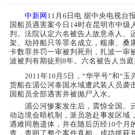
中新网
11月6日电 据中央电视台
国船员遇害案今日14时在昆明市中级
判。法院认定六名被告人故意杀人、
架、劫持船只等罪名成立，糯康、桑
卡数罪并罚一审被判死刑，扎波一审
波被判有期徒刑8年。六名被告人当庭
2011年10月5日，“华平号”和“玉
货船在湄公河泰国水域遭武装人员袭击
国船员全部遇害并被抛尸入水。
湄公河惨案发生后，震惊全国。云
动边境会晤机制，派员急赴事发区域
遇难同胞遗体，并在随后历经10个月
查，查明了整个案件真相，成功抓获