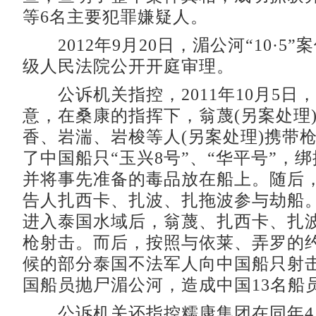
等6名主要犯罪嫌疑人。
2012年9月20日，湄公河“10·5
级人民法院公开开庭审理。
公诉机关指控，2011年10月5日
意，在桑康的指挥下，翁蔑(另案处理
香、岩湍、岩梭等人(另案处理)携带
了中国船只“玉兴8号”、“华平号”，
并将事先准备的毒品放在船上。随后
告人扎西卡、扎波、扎拖波参与劫船
进入泰国水域后，翁蔑、扎西卡、扎
枪射击。而后，按照与依莱、弄罗的
候的部分泰国不法军人向中国船只射
国船员抛尸湄公河，造成中国13名船
公诉机关还指控糯康集团在同年4月