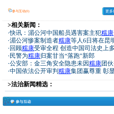
参与互动(
0
)
更多
>相关新闻：
·
快讯：湄公河中国船员遇害案主犯
糯康
·
湄公河惨案制造者
糯康
等人6日将在昆
·
回顾
糯康
受审全程 创造中国司法史上
·
民警为
糯康
归案甘当“落跑”新郎
·
公安部：金三角安全隐患未因
糯康
团伙
·
中国依法公开审判
糯康
集团赢尊重 彰
>法治新闻精选：