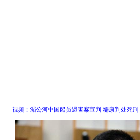
视频：湄公河中国船员遇害案宣判 糯康判处死刑