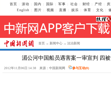
首页
滚动
国内
国际
军事
社会
财经
产经
房
|
|
|
|
|
|
|
|
English
图片
视频
直播
娱乐
体育
文化
|
|
|
|
|
|
|
首页
→
新闻中心
→
法治新闻
湄公河中国船员遇害案一审宣判 四
2012年11月06日 14:38 来源：
中国新闻网
参与互动(
0
)