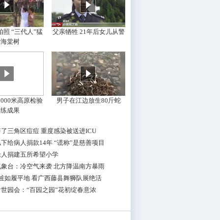
照 “三代人”猛
父亲牺牲 21年后女儿从警
摇海棠树
000米高原检验
男子在江边放生80斤蛇
训练成果
了三角区痘痘 重度感染被送进ICU
下给病人捐款14年 “谎称”是慈善项目
老人捐建五所希望小学
气象台：冷空气来袭 北方降温南方暴雨
桩如履平地 看广西藤县舞狮队展绝活
世园会：“百园之园”花初绽春意浓