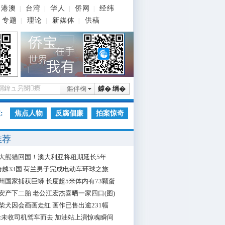
港澳
台湾
华人
侨网
经纬
|
|
|
|
专题
理论
新媒体
供稿
|
|
|
鏂伴椈
鎼� 绱�
:
焦点人物
反腐倡廉
拍案惊奇
推荐
大熊猫回国！澳大利亚将租期延长5年
跨越33国 荷兰男子完成电动车环球之旅
州国家捕获巨蟒 长度超5米体内有73颗蛋
安产下二胎 老公江宏杰喜晒一家四口(图)
柴犬因会画画走红 画作已售出逾231幅
枪未收司机驾车而去 加油站上演惊魂瞬间