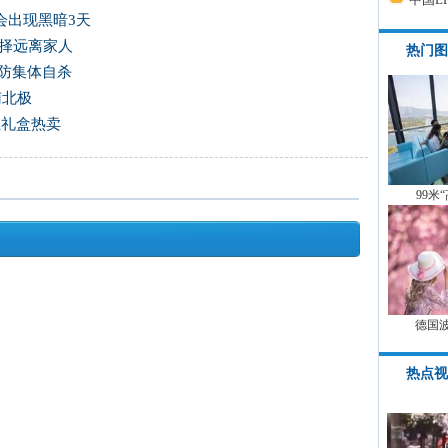
会出现黑暗3天
择远离家人
热门图
 防集体自杀
南北极
生礼盒热卖
99米
德国
热点视