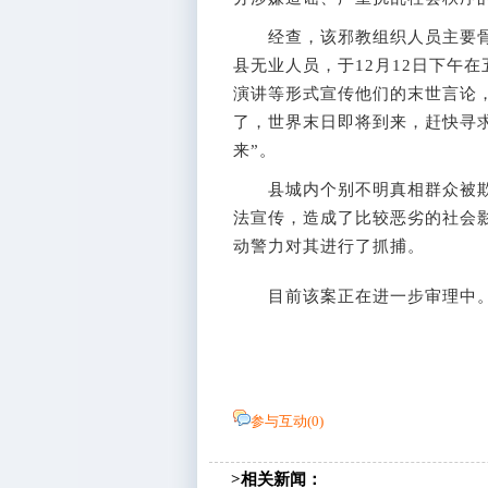
经查，该邪教组织人员主要骨
县无业人员，于12月12日下午
演讲等形式宣传他们的末世言论，
了，世界末日即将到来，赶快寻
来”。
县城内个别不明真相群众被欺
法宣传，造成了比较恶劣的社会
动警力对其进行了抓捕。
目前该案正在进一步审理中。
参与互动(
0
)
>相关新闻：