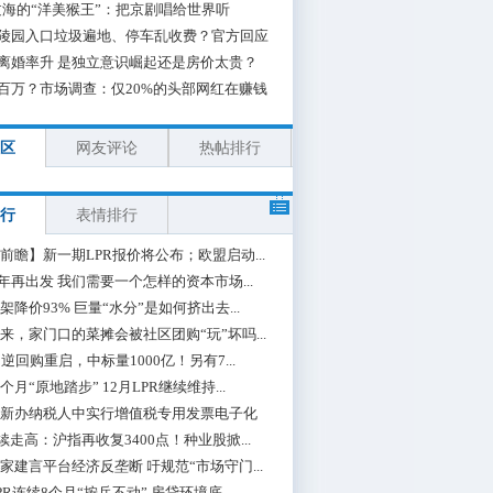
海的“洋美猴王”：把京剧唱给世界听
陵园入口垃圾遍地、停车乱收费？官方回应
离婚率升 是独立意识崛起还是房价太贵？
百万？市场调查：仅20%的头部网红在赚钱
区
网友评论
热帖排行
行
表情排行
前瞻】新一期LPR报价将公布；欧盟启动...
0年再出发 我们需要一个怎样的资本市场...
架降价93% 巨量“水分”是如何挤出去...
来，家门口的菜摊会被社区团购“玩”坏吗...
期逆回购重启，中标量1000亿！另有7...
个月“原地踏步” 12月LPR继续维持...
新办纳税人中实行增值税专用发票电子化
续走高：沪指再收复3400点！种业股掀...
家建言平台经济反垄断 吁规范“市场守门...
PR连续8个月“按兵不动” 房贷环境底...