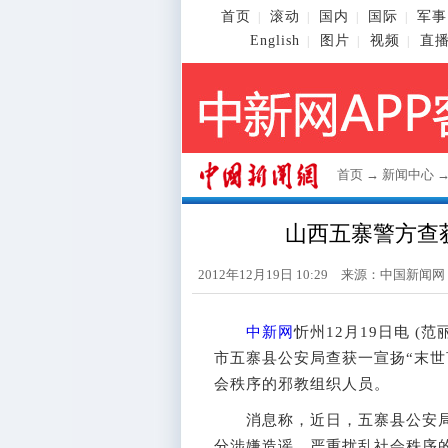
首页
滚动
国内
国际
军事
|
|
|
|
English
图片
视频
直
|
|
|
首页
→
新闻中心
山西五寨警方查
2012年12月19日 10:29 来源：
中国新闻网
中新网
忻州12月19日电 (
市五寨县公安局查获一宣扬“末世
会秩序的邪教组织人员。
消息称，近日，五寨县公安局
分涉嫌造谣、严重扰乱社会秩序