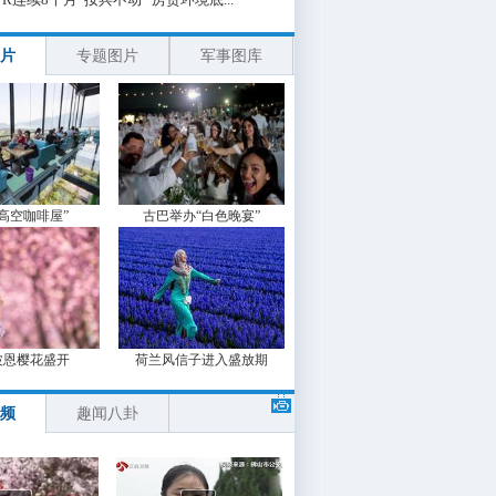
片
专题图片
军事图库
“高空咖啡屋”
古巴举办“白色晚宴”
波恩樱花盛开
荷兰风信子进入盛放期
频
趣闻八卦