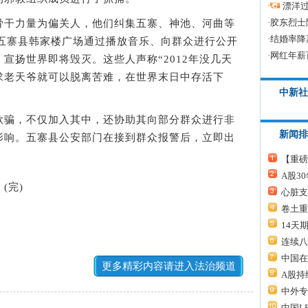
·
漂洋过
·
胶东烈士
干力量为偏关人，他们纠集五寨、神池、河曲等
·
结婚率降
在五寨县韩家楼广场通过播放音乐、向群众进行公开
·
网红年薪
宣扬世界即将毁灭。这些人声称“2012年没几天
求老天爷就可以脱离苦难，在世界末日中存活下
中新社
骗，不仅加入其中，还协助其向部分群众进行非
新闻排
影响。五寨县公安部门在接到群众报警后，立即出
【重磅
A股3
(完)
心脏支
卷土重
14天
连续八
中国在
更多精彩内容请进入法治频道
A股持
中外专
中国L