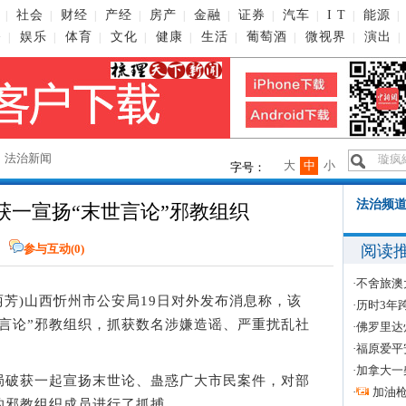
社会
财经
产经
房产
金融
证券
汽车
I T
能源
|
|
|
|
|
|
|
|
|
|
播
娱乐
体育
文化
健康
生活
葡萄酒
微视界
演出
|
|
|
|
|
|
|
|
|
→
法治新闻
大
中
小
字号：
法治频道
获一宣扬“末世言论”邪教组织
阅读
参与互动(
0
)
·
不舍旅澳
范丽芳)山西忻州市公安局19日对外发布消息称，该
·
历时3年
言论”邪教组织，抓获数名涉嫌造谣、严重扰乱社
·
佛罗里达
·
福原爱平
·
加拿大一
破获一起宣扬末世论、蛊惑广大市民案件，对部
·
加油
的邪教组织成员进行了抓捕。