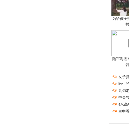
为给孩子拍
陆军海拔3
·
女子挤
·
医生私
·
九旬
·
中央
·
4米高
·
空中看