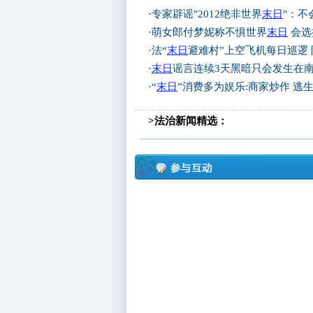
·
专家辟谣"2012绝非世界
末日
"：不
·
萌女郎付梦妮称不惧世界
末日
会选
·
法“
末日
避难村”上空飞机每日巡逻
·
末日
谣言连续3天黑暗只会发生在
·
“
末日
”消费多为娱乐:商家炒作 逃
>法治新闻精选：