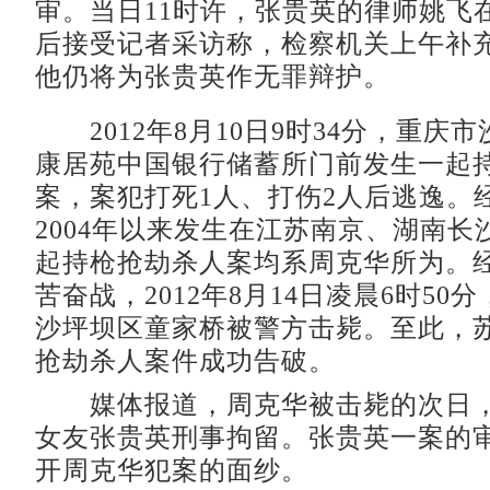
审。当日11时许，张贵英的律师姚飞
后接受记者采访称，检察机关上午补
他仍将为张贵英作无罪辩护。
2012年8月10日9时34分，重庆
康居苑中国银行储蓄所门前发生一起
案，案犯打死1人、打伤2人后逃逸。
2004年以来发生在江苏南京、湖南长
起持枪抢劫杀人案均系周克华所为。
苦奋战，2012年8月14日凌晨6时50
沙坪坝区童家桥被警方击毙。至此，
抢劫杀人案件成功告破。
媒体报道，周克华被击毙的次日，
女友张贵英刑事拘留。张贵英一案的
开周克华犯案的面纱。