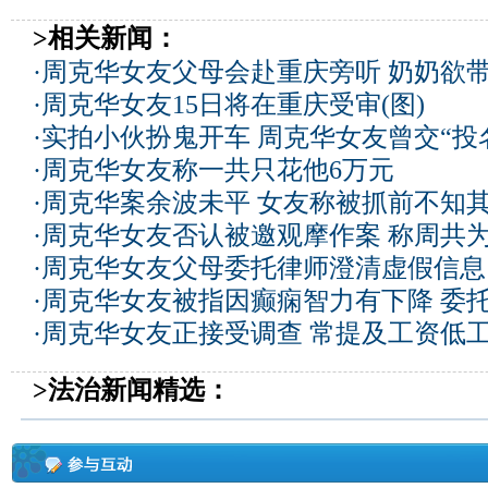
>相关新闻：
·
周克华女友父母会赴重庆旁听 奶奶欲
·
周克华女友15日将在重庆受审(图)
·
实拍小伙扮鬼开车 周克华女友曾交“投
·
周克华女友称一共只花他6万元
·
周克华案余波未平 女友称被抓前不知
·
周克华女友否认被邀观摩作案 称周共为
·
周克华女友父母委托律师澄清虚假信息
·
周克华女友被指因癫痫智力有下降 委
·
周克华女友正接受调查 常提及工资低
>法治新闻精选：