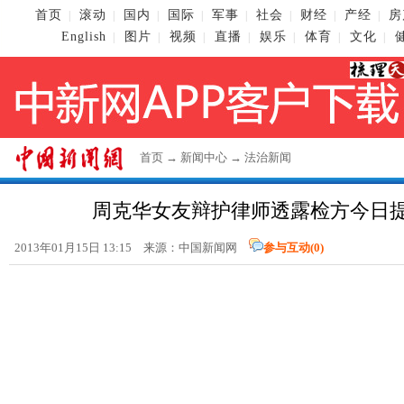
首页
滚动
国内
国际
军事
社会
财经
产经
房
|
|
|
|
|
|
|
|
English
图片
视频
直播
娱乐
体育
文化
|
|
|
|
|
|
|
首页
→
新闻中心
→
法治新闻
周克华女友辩护律师透露检方今日
2013年01月15日 13:15 来源：
中国新闻网
参与互动(
0
)