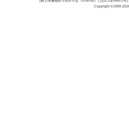
[
网上传播视听节目许可证（0106168）
] [
京ICP证040655号
]
Copyright ©1999-20