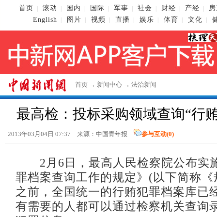
首页
滚动
国内
国际
军事
社会
财经
产经
房
|
|
|
|
|
|
|
|
English
图片
视频
直播
娱乐
体育
文化
|
|
|
|
|
|
|
首页
→
新闻中心
→
法治新闻
最高检：投标采购领域查询“行贿
2013年03月04日 07:37 来源：中国青年报
参与互动(
0
)
2月6日，最高人民检察院公布实
罪档案查询工作的规定》(以下简称《
之前，全国统一的行贿犯罪档案库已
有需要的人都可以通过检察机关查询