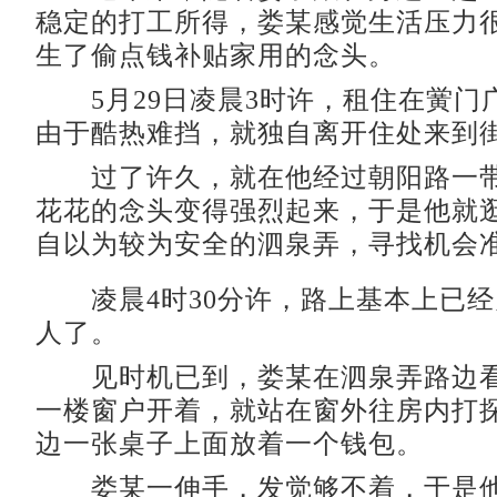
稳定的打工所得，娄某感觉生活压力
生了偷点钱补贴家用的念头。
5月29日凌晨3时许，租住在黉门
由于酷热难挡，就独自离开住处来到
过了许久，就在他经过朝阳路一带
花花的念头变得强烈起来，于是他就
自以为较为安全的泗泉弄，寻找机会
凌晨4时30分许，路上基本上已经
人了。
见时机已到，娄某在泗泉弄路边看
一楼窗户开着，就站在窗外往房内打
边一张桌子上面放着一个钱包。
娄某一伸手，发觉够不着，于是他