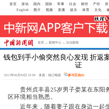
首页
滚动
国内
国际
军事
社会
财经
产经
房
|
|
|
|
|
|
|
|
English
图片
视频
直播
娱乐
体育
文化
|
|
|
|
|
|
|
首页
→
新闻中心
→
法治新闻
钱包到手小偷突然良心发现 折返
证
2013年06月04日 10:09 来源：钱江晚报
参与互动(
0
)
贵州贞丰县25岁男子娄某在东阳
区环境相当熟悉。
近年来，随着妻子跟在身边一起生