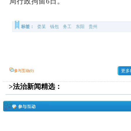
局行政拘留6日。
标签：
娄某
钱包
务工
东阳
贵州
参与互动(
0
)
更多
>法治新闻精选：