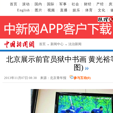
首页
滚动
国内
国际
军事
社会
财经
产经
房
|
|
|
|
|
|
|
|
English
图片
视频
直播
娱乐
体育
文化
|
|
|
|
|
|
|
首页
→
新闻中心
→
法治新闻
北京展示前官员狱中书画 黄光裕
图)
2013年11月07日 08:38 来源：北京青年报
参与互动(
0
)