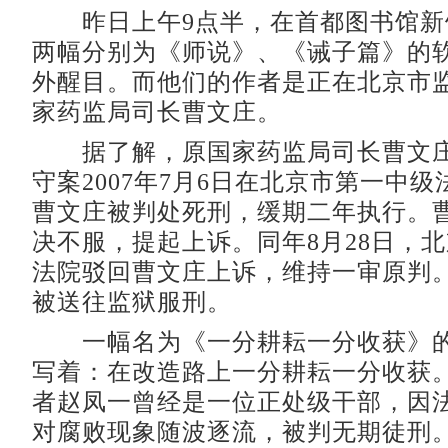
昨日上午9点半，在首都图书馆新
两幅分别为《师说》、《诫子篇》的
外醒目。而他们的作者是正在北京市
家药监局司长曹文庄。
据了解，原国家药监局司长曹文庄
守案2007年7月6日在北京市第一中
曹文庄被判处死刑，缓期二年执行。
决不服，提起上诉。同年8月28日，
法院驳回曹文庄上诉，维持一审原判
被送往监狱服刑。
一幅名为《一分耕耘一分收获》的
写着：在改造路上一分耕耘一分收获
者赵凤一曾经是一位正处级干部，因
对腐败现象随波逐流，被判无期徒刑