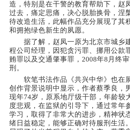
造，特别是在干警的教育帮助下，赵
过去，痛定思痛，决心脱胎换骨，涅
待改造生活，此幅作品充分展现了其
和拥抱绿色新生的夙愿。
据了解，赵凤一原为北京市城乡建
程公司经理，因犯贪污罪、挪用公款
贿罪以及交通肇事罪，2008年8月终
刑。
软笔书法作品《共兴中华》也在展
创作背景说明中显示，作者蔡季良，
现年74岁，原系地厅级干部，年龄较
度悲观，在监狱的引导下，通过常年
学习，取得了非常大的进步，精神状
绪日益稳定，能够正确对待服刑生活