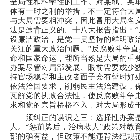
全局性和科学性的工作。对某地、某
体有一时之利的举措，不一定符合大
与大局需要相冲突，因此冒用大局名
法是违背正义的。十八大报告指出：“
设廉洁政治，是党一贯坚持的鲜明政
关注的重大政治问题。”反腐败斗争直
命和国家命运，理所当然是大局的重
办案尽管对局部发展、眼前需要或少
持官场稳定和主政者面子会有暂时好
依法治国要求，削弱民主法治建设，
瓦解党的执政合法性，使反腐败斗争
求和党的宗旨格格不入，对大局形成
须纠正的误识之三：选择性办案
人。“惩前毖后，治病救人”政策对教
部的确有益，但政策不能违背法纪规