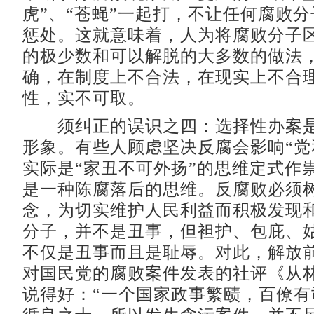
虎”、“苍蝇”一起打，不让任何腐败
惩处。这就意味着，人为将腐败分子
的极少数和可以解脱的大多数的做法
确，在制度上不合法，在现实上不合
性，实不可取。
须纠正的误识之四：选择性办案是
形象。有些人顾虑坚决反腐会影响“党
实际是“家丑不可外扬”的思维定式作
是一种陈腐落后的思维。反腐败必须
念，为切实维护人民利益而积极发现
分子，并不是丑事，但袒护、包庇、
不仅是丑事而且是耻辱。对此，解放
对国民党的腐败案件发表的社评《从
说得好：“一个国家政事繁赜，百僚有