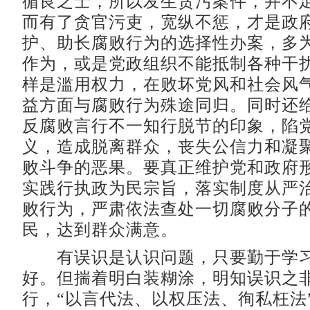
循良之士，所以发生贪污案件，并不
而有了贪官污吏，宽纵不惩，才是政府
护、助长腐败行为的选择性办案，多
作为，或是党政组织不能抵制各种干
样是滥用权力，在败坏党风和社会风
益方面与腐败行为殊途同归。同时还
反腐败言行不一知行脱节的印象，陷
义，造成脱离群众，丧失公信力和凝
败斗争的恶果。要真正维护党和政府
实践行执政为民宗旨，落实制度从严
败行为，严肃依法查处一切腐败分子
民，达到群众满意。
有误识是认识问题，只要勤于学习
好。但揣着明白装糊涂，明知误识之
行，“以言代法、以权压法、徇私枉法