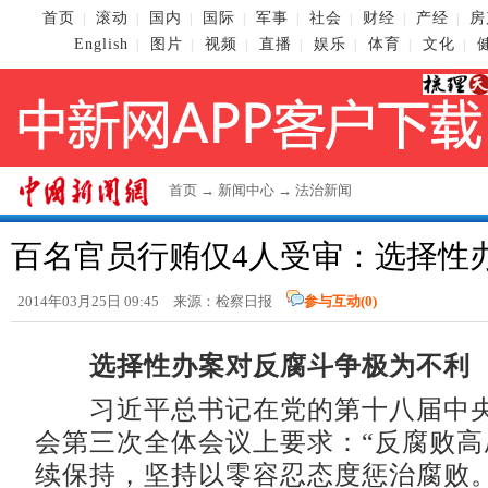
首页
滚动
国内
国际
军事
社会
财经
产经
房
|
|
|
|
|
|
|
|
English
图片
视频
直播
娱乐
体育
文化
|
|
|
|
|
|
|
首页
→
新闻中心
→
法治新闻
百名官员行贿仅4人受审：选择性
2014年03月25日 09:45 来源：检察日报
参与互动(
0
)
选择性办案对反腐斗争极为不利
习近平总书记在党的第十八届中央
会第三次全体会议上要求：“反腐败高
续保持，坚持以零容忍态度惩治腐败