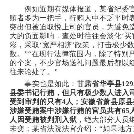
例如近期有媒体报道，某省纪委官
贿者多为一把手，行贿人中不乏平时
突出但被迫取悦上司的官员，为避免
大的负面影响，查处时往往会淡化‘买
彩，采取‘宽严相济’政策，打击极少
数。”“在现行法律范围内，除了特别
的个案，不少官场送礼问题最后都以
往来论处了。”
事实也是如此：
甘肃省华亭县12
县委书记行贿，但只有极少数人进入
受到审判的只有4人；安徽省萧县原
涉嫌受贿案中涉嫌行贿的官员共有65
人因受贿被判刑入狱
，绝大部分人员
未变；某省法院法官介绍：“如果地方