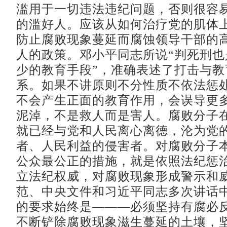
滥用于一切违法违纪问题，否则很容
的滥好人。应该从如何治疗党的肌体
防止腐败现象蔓延而腐蚀领导干部的
人的政策。邓小平同志所说“判死刑也
少的教育手段”，准确表述了打击与教
系。如果不讲原则不分性质不依法惩
不会产生正面的教育作用，会误导更
泥淖，不是救人而是害人。腐败分子
就已经与党和人民离心离德，沦为党
者、人民利益的侵害者。对腐败分子
公众最公正的措施，就是依照法纪惩
立法纪权威，对腐败现象形成警示和
范、中央文件和习近平同志多次讲话
的要求始终是———必须坚持有腐必
不断铲除腐败现象滋生蔓延的土壤，坚