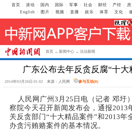
首页
滚动
国内
国际
军事
社会
财经
产经
房
|
|
|
|
|
|
|
|
English
图片
视频
直播
娱乐
体育
文化
|
|
|
|
|
|
|
首页
→
新闻中心
→
法治新闻
广东公布去年反贪反腐“十大
2014年03月26日 01:02 来源：人民网
参与互动(
0
)
人民网广州3月25日电（记者 邓圩
察院今天召开新闻发布会，通报2013
关反贪部门“十大精品案件”和2013
办贪污贿赂案件的基本情况。