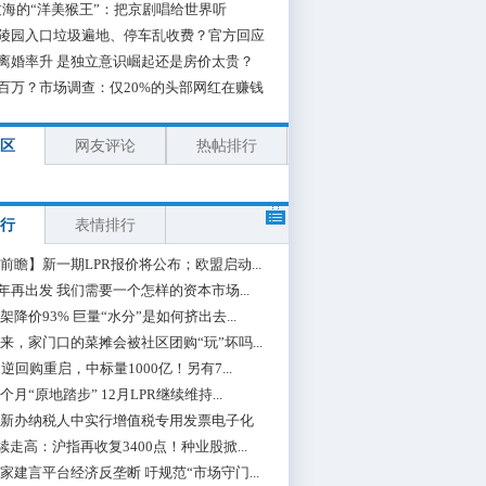
海的“洋美猴王”：把京剧唱给世界听
陵园入口垃圾遍地、停车乱收费？官方回应
离婚率升 是独立意识崛起还是房价太贵？
百万？市场调查：仅20%的头部网红在赚钱
区
网友评论
热帖排行
行
表情排行
前瞻】新一期LPR报价将公布；欧盟启动...
0年再出发 我们需要一个怎样的资本市场...
架降价93% 巨量“水分”是如何挤出去...
来，家门口的菜摊会被社区团购“玩”坏吗...
期逆回购重启，中标量1000亿！另有7...
个月“原地踏步” 12月LPR继续维持...
新办纳税人中实行增值税专用发票电子化
续走高：沪指再收复3400点！种业股掀...
家建言平台经济反垄断 吁规范“市场守门...