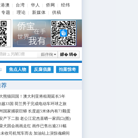
港澳
台湾
华人
侨网
经纬
|
|
|
|
专题
理论
新媒体
供稿
|
|
|
鏂伴椈
鎼� 绱�
:
焦点人物
反腐倡廉
拍案惊奇
推荐
大熊猫回国！澳大利亚将租期延长5年
跨越33国 荷兰男子完成电动车环球之旅
州国家捕获巨蟒 长度超5米体内有73颗蛋
安产下二胎 老公江宏杰喜晒一家四口(图)
柴犬因会画画走红 画作已售出逾231幅
枪未收司机驾车而去 加油站上演惊魂瞬间