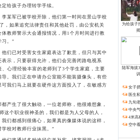
决定给孩子办理转学手续。
李某军已被学校开除，他们第一时间在景山学校
为给孩子拍
除了，如果追究法律责任和其他处罚，由公安机关
全体教师警示大会通报情况，用1个月时间进行教
习。”
他们已对受害女生家庭表达了歉意，但只与其中
还表示，只要获得允许，他们会完善闭路电视系
陆军海拔3
任、心理经验丰富的老师到了3个学生家庭，主要
辅导。我们正在申请办公室能不能装摄像头，有些
果可我们马上就要在硬件这方面投入了，在敏感方
·
女子挤
·
医生私
·
九旬
都产生了很大触动，一位老师称，他很难想象，
·
中央
教师这个职业很神圣的，我们都是为人父母的人，
·
4米高
，我们都感到很痛心，如果真的像媒体说的这样，
·
空中看
对学校对教师行业抹黑。”