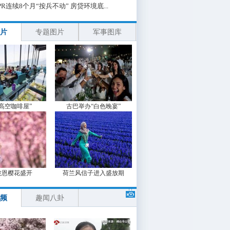
PR连续8个月“按兵不动” 房贷环境底...
片
专题图片
军事图库
“高空咖啡屋”
古巴举办“白色晚宴”
波恩樱花盛开
荷兰风信子进入盛放期
频
趣闻八卦