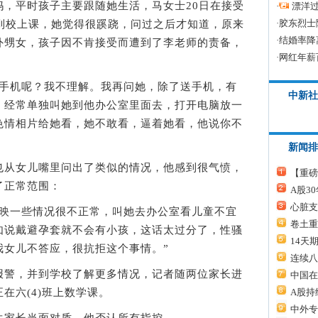
平时孩子主要跟随她生活，马女士20日在接受
·
漂洋过
·
胶东烈士
有到校上课，她觉得很蹊跷，问过之后才知道，原来
·
结婚率降
外甥女，孩子因不肯接受而遭到了李老师的责备，
·
网红年薪
机呢？我不理解。我再问她，除了送手机，有
中新社
，经常单独叫她到他办公室里面去，打开电脑放一
色情相片给她看，她不敢看，逼着她看，他说你不
新闻排
从女儿嘴里问出了类似的情况，他感到很气愤，
【重磅
了正常范围：
A股3
心脏支
一些情况很不正常，叫她去办公室看儿童不宜
卷土重
如说戴避孕套就不会有小孩，这话太过分了，性骚
14天
我女儿不答应，很抗拒这个事情。”
连续八
警，并到学校了解更多情况，记者随两位家长进
中国在
A股持
在六(4)班上数学课。
中外专