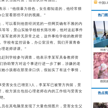
家长当面对质，他否认所有指控。
中国L
表示：“他很暴力很色，女生都知道的，他经常猥
办公室看那些不好的视频。”
热门图
，可以看到他曾经浏览的一些网页确有不雅的内
关系等等，景山实验学校校长陈坎称，他对这起事件
李某军老师并无异常之处，这件事给学校的教师管
惊。学校有监控设备，办公室没有。我们开展青春
心理老师讲课。”
99米
赶到学校参与调查，他表示李某军具备教师资
我们协助警方对这个事进行进一步了解，涉嫌的老
有她小孩都在那里录口供，假如实了有这个事情，
德国
受害女生已增至3人，李某军已被警方拘留，景
理，校方派出包括心理老师在内的工作组与受害女
热点视
绝。
员在其电脑里发现了大量色情图片，受害女生父