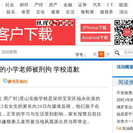
社会
财经
产经
房产
金融
证券
汽车
I T
能源
|
|
|
|
|
|
|
|
|
|
播
娱乐
体育
文化
健康
生活
葡萄酒
微视界
演出
|
|
|
|
|
|
|
|
|
→
法治新闻
大
中
小
字号：
法治频道
的小学老师被刑拘 学校道歉
阅读
参与互动(
0
)
·
不舍旅澳
小红 周广轩)景山实验学校是深圳宝安区福永街道的
·
历时3年
班2名女生的家长向20日向媒体反映，他们孩子在
·
佛罗里达
扰，正常的学习与生活受到影响，家长报警后前往
·
福原爱平
·
加拿大一
涉嫌猥亵儿童而被当地凤凰派出所当即带走。
·
加油