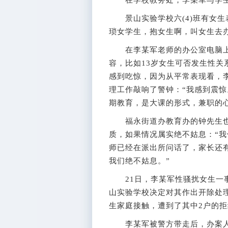
在学校教务处，李某军与学生
景山实验学校六(4)班有女生
琐女学生，抱女生啊，叫女生去
在李某军老师的办公室电脑上
容，比如13岁女生可否发生性
感到吃惊，因为从平常表现看，
理工作敲响了警钟：“我感到震
期教育，是大课的形式，兼职的
福永街道办教育办的钟先生也
质，如果情况属实绝不姑息：“
师已经在派出所问话了，家长还
我们绝不姑息。”
21日，李某军性骚扰女生一事
山实验学校决定对其作出开除处
生家庭接触，遭到了其中2户的拒
李某军被警方带走后，办案人