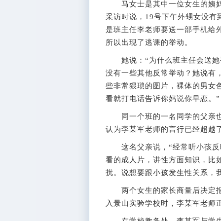
马女士是其中一位女生的姨妈，
采访时说，19号下午外甥女没
是班主任李老师要送一部手机给
所以出现了逃课的举动。
她说：“为什么班主任会送她手
没有一些其他反常举动？她说有
些非常猥琐的图片，裸体的男女
看就打电话告诉你妈说你早恋。”
同一个班的一名同学的父亲也
认为李某军老师的言行已经超越
这名父亲说，“经常听小孩反映
看的成人片，讲性方面知识，比
扰。说想要跟小孩发生性关系，
两个女生的家长商量后决定报
入景山实验学校时，李某军老师正