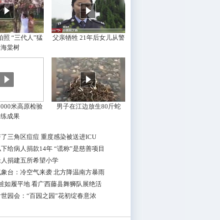
照 “三代人”猛
父亲牺牲 21年后女儿从警
摇海棠树
000米高原检验
男子在江边放生80斤蛇
训练成果
了三角区痘痘 重度感染被送进ICU
下给病人捐款14年 “谎称”是慈善项目
老人捐建五所希望小学
气象台：冷空气来袭 北方降温南方暴雨
桩如履平地 看广西藤县舞狮队展绝活
世园会：“百园之园”花初绽春意浓