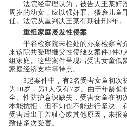
法院经审理认为，被告人王某奸淫
周岁的幼女，应以强奸罪、猥亵儿童
任。法院从重判决王某有期徒刑9年。
重组家庭屡发性侵案
平谷检察院未检处的办案检察官介绍
来该院共受理继父性侵继女案件3件3
组家庭。这些案件呈现出受害女童低
家庭经济支柱等特点。
3起案件中，有2名受害女童初次
为10岁，另1人仅有7岁。由于年龄偏
全、性防护意识缺失，受害女童在初
本能抗拒，但不知也不能进行坚决、
受害后出于羞耻心或其他原因，未报
致使多次受害。