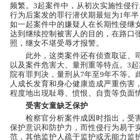
频繁。3起案件中，从初次实施性侵
行为后案发的罪行潜伏期最短为1年半
如一起案件中的嫌疑人在长期性侵继
达到继续控制被害人的目的，在路口
照，继女不堪受辱才报警。
此外，这类案件还有侦查取证、司
以及案件危害大、量刑重等特点。3
院有罪判决，量刑从7年至9年不等。
人成长发育和身心健康造成严重伤害
程度地出现耻辱、愤恨、自责等负面
受害女童缺乏保护
检察官分析案件成因时指出，受害
保护意识和防护力，而性侵行为易于
范，其他监护人疏于监护或无能力监