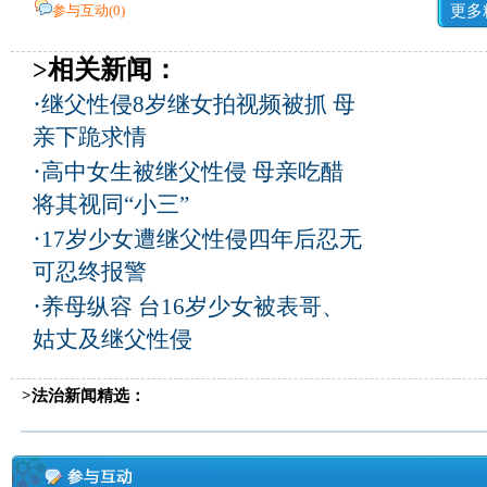
参与互动(
0
)
更多
>相关新闻：
·
继父性侵8岁继女拍视频被抓 母
亲下跪求情
·
高中女生被继父性侵 母亲吃醋
将其视同“小三”
·
17岁少女遭继父性侵四年后忍无
可忍终报警
·
养母纵容 台16岁少女被表哥、
姑丈及继父性侵
>法治新闻精选：