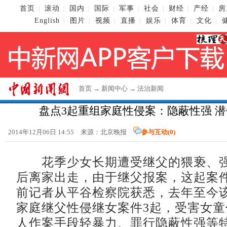
首页
滚动
国内
国际
军事
社会
财经
产经
房
|
|
|
|
|
|
|
|
English
图片
视频
直播
娱乐
体育
文化
|
|
|
|
|
|
|
首页
→
新闻中心
→
法治新闻
盘点3起重组家庭性侵案：隐蔽性强 潜
2014年12月06日 14:55 来源：北京晚报
参与互动(
0
)
花季少女长期遭受继父的猥亵、强
后离家出走，由于继父报案，这起案
前记者从平谷检察院获悉，去年至今
家庭继父性侵继女案件3起，受害女
人作案手段轻暴力、罪行隐蔽性强等