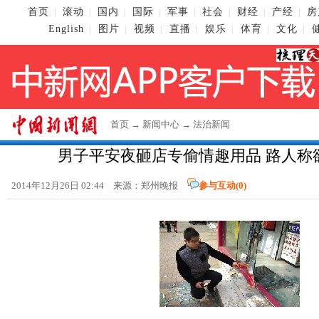
首页
滚动
国内
国际
军事
社会
财经
产经
房
|
|
|
|
|
|
|
|
English
图片
视频
直播
娱乐
体育
文化
|
|
|
|
|
|
|
首页
→
新闻中心
→
法治新闻
男子平安夜砸店专偷情趣用品 路人称欲
2014年12月26日 02:44 来源：郑州晚报
参与互动(
0
)