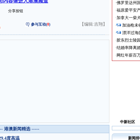
彩内容请进入港澳频道
·
佛罗里达州国
·
福原爱平安产
分享按钮
·
加拿大一柴犬
【编辑:吉翔】
参与互动(
0
)
·
加油枪未
·
漂洋过海
·
胶东烈士陵
·
结婚率降离婚
·
网红年薪百万
中新社区
--- 港澳新闻精选 -----
9.4度高温
新闻排