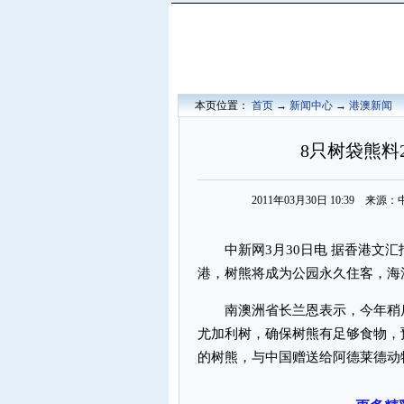
本页位置：
首页
→
新闻中心
→
港澳新闻
8只树袋熊料
2011年03月30日 10:39 
中新网3月30日电 据香港文汇
港，树熊将成为公园永久住客，海
南澳洲省长兰恩表示，今年稍后
尤加利树，确保树熊有足够食物，预
的树熊，与中国赠送给阿德莱德动