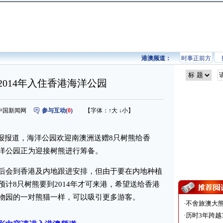
港澳频道：
时事正前方
2014年入住香港海洋公园
来源：中国新闻网
参与互动(
0
)
【字体：
↑大
↓小
】
报报道，海洋公园欢迎南澳洲送赠8只树熊给香
洋公园正为迎接树熊进行筹备。
会到香港及内地跟进安排，但由于要在内地种植
计8只树熊要到2014年才可来港，希望送给香港
物园的一对熊猫一样，可以吸引更多游客。
·
不舍旅澳大
·
历时3年跨越