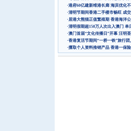
·
港府60亿建新维港长廊 海滨优化不
·
清明节期间香港二手楼市畅旺 成
·
居港大熊猫正值繁殖期 香港海洋
·
清明假期超150万人次出入澳门 
·
澳门首届“文化传播日”开幕 汪明
·
香港复活节期间“一桥一铁”旅行团
·
擅取个人资料推销产品 香港一保险代