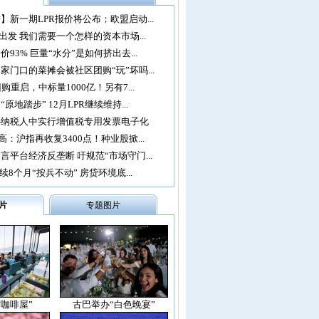
】新一期LPR报价将公布；欧盟启动...
再出发 我们需要一个怎样的资本市场...
93% 巨量“水分”是如何挤出去...
家门口的菜摊会被社区团购“玩”坏吗...
购重启，中标量1000亿！另有7...
原地踏步” 12月LPR继续维持...
办纳税人中实行增值税专用发票电子化
：沪指再收复3400点！种业股掀...
言平台经济反垄断 吁规范“市场守门...
续8个月“按兵不动” 房贷环境底...
片
专题图片
空咖啡屋”
古巴举办“白色晚宴”