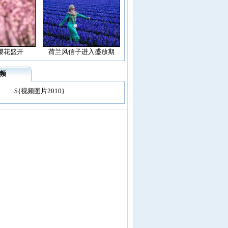
樱花盛开
荷兰风信子进入盛放期
频
${视频图片2010}