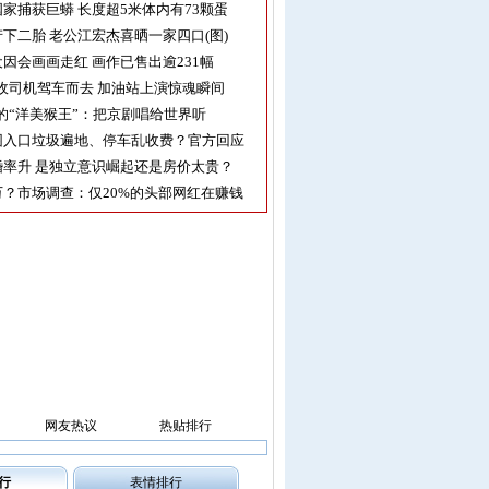
家捕获巨蟒 长度超5米体内有73颗蛋
下二胎 老公江宏杰喜晒一家四口(图)
因会画画走红 画作已售出逾231幅
收司机驾车而去 加油站上演惊魂瞬间
的“洋美猴王”：把京剧唱给世界听
园入口垃圾遍地、停车乱收费？官方回应
率升 是独立意识崛起还是房价太贵？
？市场调查：仅20%的头部网红在赚钱
网友热议
热贴排行
行
表情排行