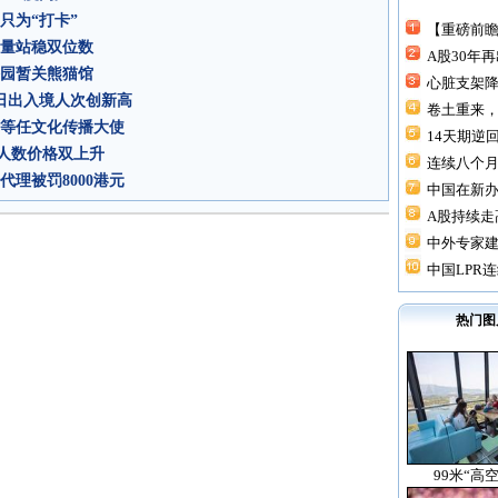
只为“打卡”
【重磅前瞻
交量站稳双位数
A股30年
公园暂关熊猫馆
心脏支架降价
单日出入境人次创新高
卷土重来，
荃等任文化传播大使
14天期逆回
人数价格双上升
连续八个月“
理被罚8000港元
中国在新
A股持续走高
中外专家建
中国LPR连
热门图
99米“高