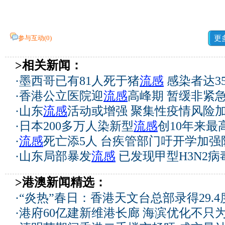
参与互动(
0
)
更
>相关新闻：
·
墨西哥已有81人死于猪
流感
感染者达35
·
香港公立医院迎
流感
高峰期 暂缓非紧
·
山东
流感
活动或增强 聚集性疫情风险
·
日本200多万人染新型
流感
创10年来最
·
流感
死亡添5人 台疾管部门吁开学加强
·
山东局部暴发
流感
已发现甲型H3N2病
>港澳新闻精选：
·
“炎热”春日：香港天文台总部录得29.
·
港府60亿建新维港长廊 海滨优化不只为