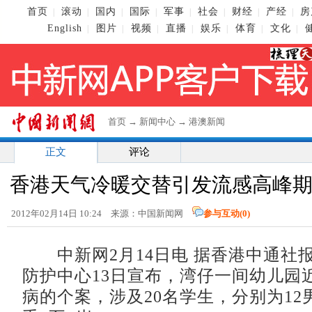
首页
滚动
国内
国际
军事
社会
财经
产经
房
|
|
|
|
|
|
|
|
English
图片
视频
直播
娱乐
体育
文化
|
|
|
|
|
|
|
首页
→
新闻中心
→
港澳新闻
正文
评论
香港天气冷暖交替引发流感高峰期
2012年02月14日 10:24 来源：中国新闻网
参与互动(
0
)
中新网2月14日电 据香港中通社
防护中心13日宣布，湾仔一间幼儿园
病的个案，涉及20名学生，分别为12