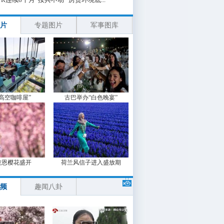
片
专题图片
军事图库
“高空咖啡屋”
古巴举办“白色晚宴”
波恩樱花盛开
荷兰风信子进入盛放期
频
趣闻八卦