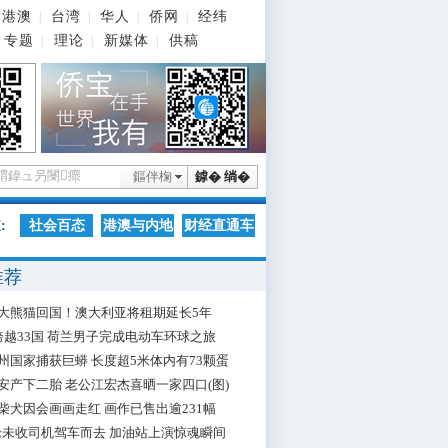
港澳
台湾
华人
侨网
经纬
|
|
|
|
专题
理论
新媒体
供稿
|
|
|
鏂伴椈
鎼� 绱�
:
社会百态
港澳与内地
财经直通车
推荐
大熊猫回国！澳大利亚将租期延长5年
跨越33国 荷兰男子完成电动车环球之旅
州国家捕获巨蟒 长度超5米体内有73颗蛋
安产下二胎 老公江宏杰喜晒一家四口(图)
柴犬因会画画走红 画作已售出逾231幅
枪未收司机驾车而去 加油站上演惊魂瞬间