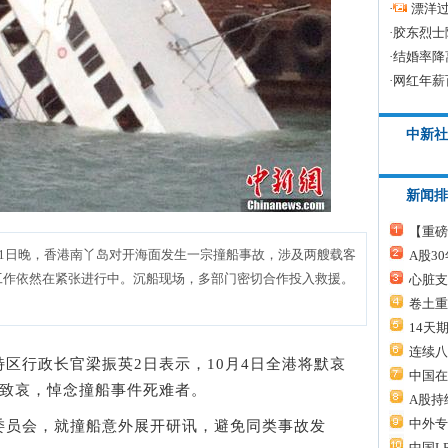
·
漂洋过
·
胶东烈士
·
结婚率降
·
网红年薪
中新社
新闻排
【重磅
月1日晚，香港南丫岛对开海面发生一宗撞船事故，涉及两艘载客
A股3
工作依然在紧张进行中。沉船现场，多部门密切合作投入救援。
心脏支
卷土重
14天
连续八
港特区行政长官梁振英2日表示，10月4日全港将默哀
中国在
旗致哀，悼念撞船事件死难者。
A股持
中外专
员会，就撞船意外展开研讯，避免同类事故发
中国L