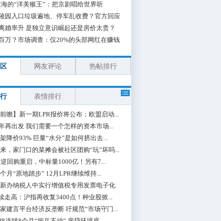
海的“洋美猴王”：把京剧唱给世界听
陵园入口垃圾遍地、停车乱收费？官方回应
离婚率升 是独立意识崛起还是房价太贵？
百万？市场调查：仅20%的头部网红在赚钱
区
网友评论
热帖排行
行
表情排行
前瞻】新一期LPR报价将公布；欧盟启动...
0年再出发 我们需要一个怎样的资本市场...
架降价93% 巨量“水分”是如何挤出去...
来，家门口的菜摊会被社区团购“玩”坏吗...
期逆回购重启，中标量1000亿！另有7...
个月“原地踏步” 12月LPR继续维持...
新办纳税人中实行增值税专用发票电子化
续走高：沪指再收复3400点！种业股掀...
家建言平台经济反垄断 吁规范“市场守门...
PR连续8个月“按兵不动” 房贷环境底...