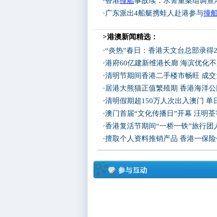
·
香港
撞船
事故续：水警重案组调查
·
广东派出4船艇携蛙人赴港参与
撞
>港澳新闻精选：
·
“炎热”春日：香港天文台总部录得2
·
港府60亿建新维港长廊 海滨优化不
·
清明节期间香港二手楼市畅旺 成
·
居港大熊猫正值繁殖期 香港海洋
·
清明假期超150万人次出入澳门 
·
澳门首届“文化传播日”开幕 汪明
·
香港复活节期间“一桥一铁”旅行团
·
擅取个人资料推销产品 香港一保险代