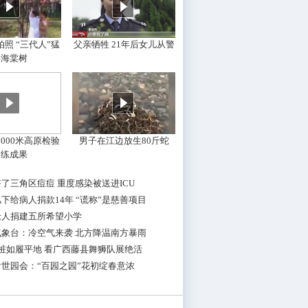
照 “三代人”猛
父亲牺牲 21年后女儿从警
摇海棠树
000米高原检验
男子在江边放生80斤蛇
训练成果
了三角区痘痘 重度感染被送进ICU
下给病人捐款14年 “谎称”是慈善项目
老人捐建五所希望小学
气象台：冷空气来袭 北方降温南方暴雨
桩如履平地 看广西藤县舞狮队展绝活
世园会：“百园之园”花初绽春意浓