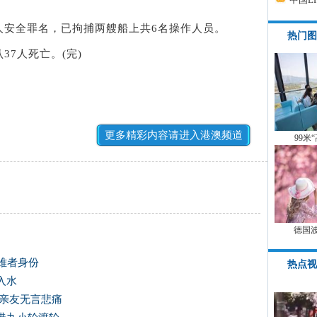
安全罪名，已拘捕两艘船上共6名操作人员。
热门图
7人死亡。(完)
更多精彩内容请进入港澳频道
99米
德国
难者身份
热点视
入水
 亲友无言悲痛