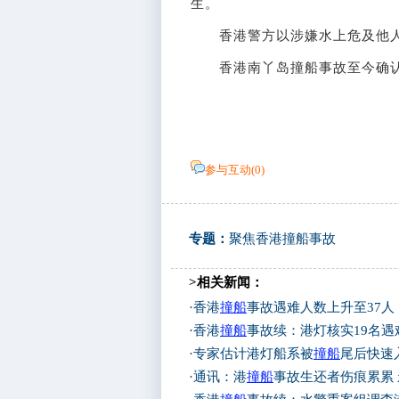
生。
香港警方以涉嫌水上危及他人
香港南丫岛撞船事故至今确认3
参与互动(
0
)
专题：
聚焦香港撞船事故
>相关新闻：
·
香港
撞船
事故遇难人数上升至37人
·
香港
撞船
事故续：港灯核实19名遇
·
专家估计港灯船系被
撞船
尾后快速
·
通讯：港
撞船
事故生还者伤痕累累