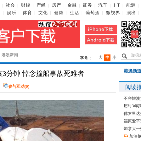
社会
财经
产经
房产
金融
证券
汽车
I T
能源
|
|
|
|
|
|
|
|
|
|
播
娱乐
体育
文化
健康
生活
葡萄酒
微视界
演出
|
|
|
|
|
|
|
|
|
→
港澳新闻
大
中
小
字号：
港澳频道
哀3分钟 悼念撞船事故死难者
阅读
参与互动(
0
)
·
不舍旅澳
·
历时3年
·
佛罗里达
·
福原爱平
·
加拿大一
·
加油