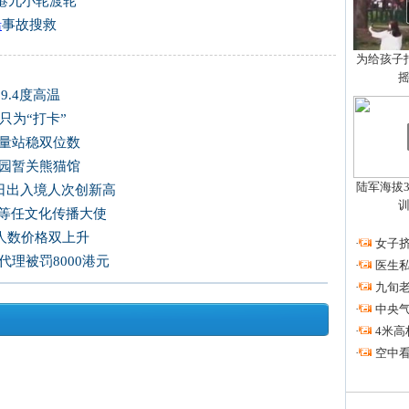
港九小轮渡轮
船
事故搜救
为给孩子拍
9.4度高温
只为“打卡”
交量站稳双位数
公园暂关熊猫馆
陆军海拔3
单日出入境人次创新高
荃等任文化传播大使
人数价格双上升
·
女子挤
理被罚8000港元
·
医生私
·
九旬
·
中央
·
4米高
·
空中看