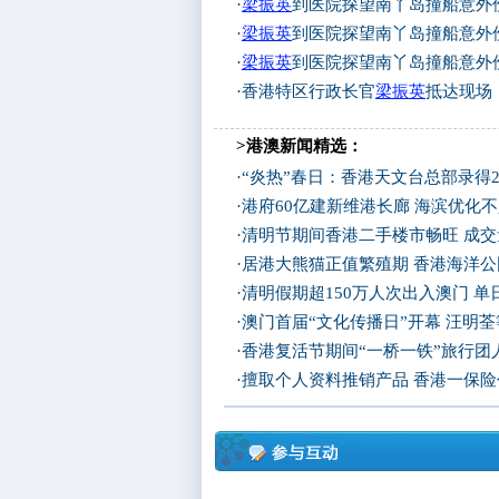
·
梁振英
到医院探望南丫岛撞船意外
·
梁振英
到医院探望南丫岛撞船意外
·
梁振英
到医院探望南丫岛撞船意外
·
香港特区行政长官
梁振英
抵达现场
>港澳新闻精选：
·
“炎热”春日：香港天文台总部录得2
·
港府60亿建新维港长廊 海滨优化不
·
清明节期间香港二手楼市畅旺 成
·
居港大熊猫正值繁殖期 香港海洋
·
清明假期超150万人次出入澳门 
·
澳门首届“文化传播日”开幕 汪明
·
香港复活节期间“一桥一铁”旅行团
·
擅取个人资料推销产品 香港一保险代