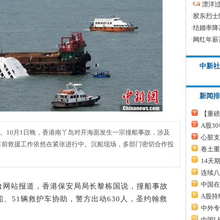
·
漂洋过
·
胶东烈士
·
结婚率降
·
网红年薪
中新社
新闻排
【重磅
A股3
。10月1日晚，香港南丫岛对开海面发生一宗撞船事故，涉及
心脏支
目前救援工作依然在紧张进行中。沉船现场，多部门密切合作投
卷土重
14天
连续八
中国在
电台网站报道，香港保安局局长黎栋国说，撞船事故
A股持
船、51辆救护车协助，警方出动630人，圣约翰救
中外专
中国L