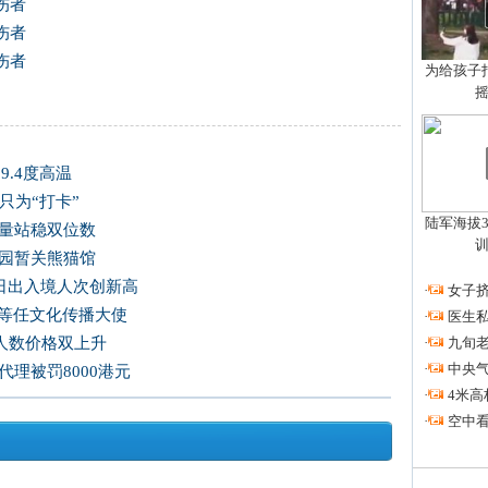
伤者
伤者
伤者
为给孩子拍
9.4度高温
只为“打卡”
陆军海拔3
交量站稳双位数
公园暂关熊猫馆
单日出入境人次创新高
·
女子挤
荃等任文化传播大使
·
医生私
·
九旬
人数价格双上升
·
中央
理被罚8000港元
·
4米高
·
空中看