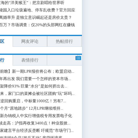
海的“洋美猴王”：把京剧唱给世界听
陵园入口垃圾遍地、停车乱收费？官方回应
离婚率升 是独立意识崛起还是房价太贵？
百万？市场调查：仅20%的头部网红在赚钱
区
网友评论
热帖排行
行
表情排行
前瞻】新一期LPR报价将公布；欧盟启动...
0年再出发 我们需要一个怎样的资本市场...
架降价93% 巨量“水分”是如何挤出去...
来，家门口的菜摊会被社区团购“玩”坏吗...
期逆回购重启，中标量1000亿！另有7...
个月“原地踏步” 12月LPR继续维持...
新办纳税人中实行增值税专用发票电子化
续走高：沪指再收复3400点！种业股掀...
家建言平台经济反垄断 吁规范“市场守门...
PR连续8个月“按兵不动” 房贷环境底...