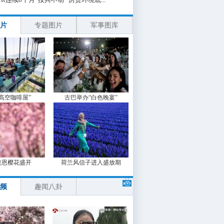
片
专题图片
军事图库
“高空咖啡屋”
古巴举办“白色晚宴”
波恩樱花盛开
荷兰风信子进入盛放期
频
趣闻八卦