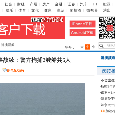
社会
财经
产经
房产
金融
证券
汽车
I T
能源
|
|
|
|
|
|
|
|
|
|
播
娱乐
体育
文化
健康
生活
葡萄酒
微视界
演出
|
|
|
|
|
|
|
|
|
→
港澳新闻
大
中
小
字号：
港澳频道
事故续：警方拘捕2艘船共6人
阅读
参与互动(
0
)
·
不舍旅澳
·
历时3年
·
佛罗里达
·
福原爱平
·
加拿大一
·
加油