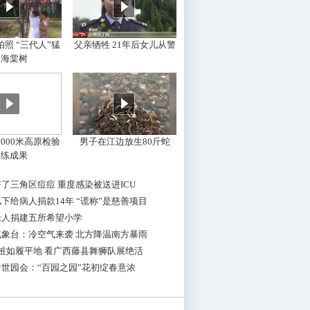
照 “三代人”猛
父亲牺牲 21年后女儿从警
摇海棠树
000米高原检验
男子在江边放生80斤蛇
训练成果
了三角区痘痘 重度感染被送进ICU
下给病人捐款14年 “谎称”是慈善项目
老人捐建五所希望小学
气象台：冷空气来袭 北方降温南方暴雨
桩如履平地 看广西藤县舞狮队展绝活
世园会：“百园之园”花初绽春意浓