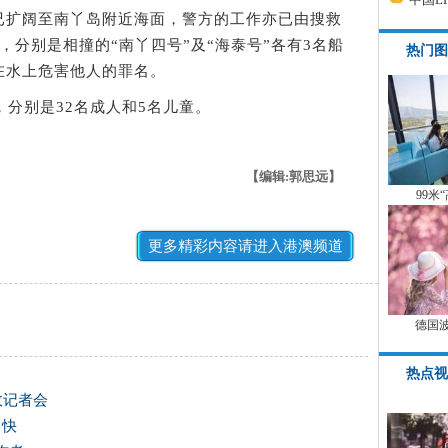
扩阔至南丫岛附近海面，警方的工作亦已由搜救
，分别是相撞的“南丫四号”及“海泰号”各有3名船
热门图
在水上危害他人的罪名。
分别是32名成人和5名儿童。
【编辑:郭思远】
99米
更多精彩内容请进入港澳频道
德国
热点视
故记者会
当快