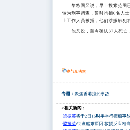
黎栋国又说，早上搜索范围已
转为刑事调查，暂时拘捕6名人士
上工作人员被捕，他们涉嫌触犯
他又说，至今确认37人死亡，
参与互动(
0
)
专题：
聚焦香港撞船事故
>相关新闻：
·
梁振英
将于2日16时半举行撞船事
·
梁振英
:彻查船难原因 救援反应相