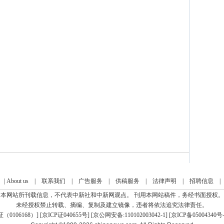
|
About us
|
联系我们
|
广告服务
|
供稿服务
|
法律声明
|
招聘信息
本网站所刊载信息，不代表中新社和中新网观点。 刊用本网站稿件，务经书面授权。
未经授权禁止转载、摘编、复制及建立镜像，违者将依法追究法律责任。
0106168）
] [
京ICP证040655号
] [京公网安备:110102003042-1] [
京ICP备05004340号-