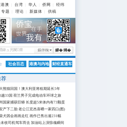
港澳
台湾
华人
侨网
经纬
|
|
|
|
专题
理论
新媒体
供稿
|
|
|
鏂伴椈
鎼� 绱�
:
社会百态
港澳与内地
财经直通车
推荐
大熊猫回国！澳大利亚将租期延长5年
跨越33国 荷兰男子完成电动车环球之旅
州国家捕获巨蟒 长度超5米体内有73颗蛋
安产下二胎 老公江宏杰喜晒一家四口(图)
柴犬因会画画走红 画作已售出逾231幅
枪未收司机驾车而去 加油站上演惊魂瞬间