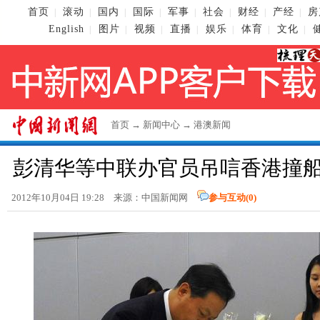
首页
滚动
国内
国际
军事
社会
财经
产经
房
|
|
|
|
|
|
|
|
English
图片
视频
直播
娱乐
体育
文化
|
|
|
|
|
|
|
首页
→
新闻中心
→
港澳新闻
彭清华等中联办官员吊唁香港撞
2012年10月04日 19:28 来源：
中国新闻网
参与互动(
0
)