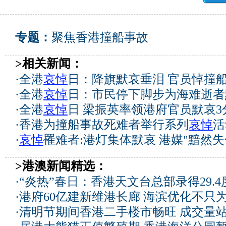
专题：
聚焦香港撞船事故
>相关新闻：
·
全港
哀悼
日：降旗默哀垂泪 官员悼撞
·
全港
哀悼
日：市民停下脚步为海难逝者
·
全港
哀悼
日 梁振英率领港府官员默哀3
·
香港为撞船事故死难者举行系列
哀悼
活
·
哀悼
罹难者:港灯集体默哀 港媒"黯然失
>港澳新闻精选：
·
“炎热”春日：香港天文台总部录得29.
·
港府60亿建新维港长廊 海滨优化不只为
·
清明节期间香港二手楼市畅旺 成交量