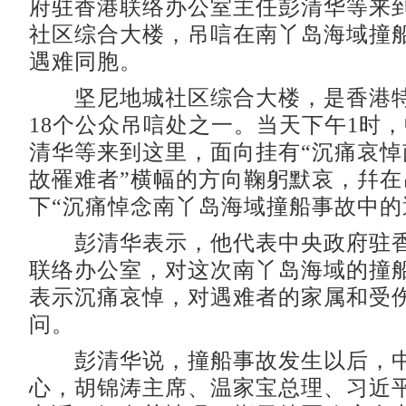
府驻香港联络办公室主任彭清华等来
社区综合大楼，吊唁在南丫岛海域撞
遇难同胞。
坚尼地城社区综合大楼，是香港特
18个公众吊唁处之一。当天下午1时
清华等来到这里，面向挂有“沉痛哀悼
故罹难者”横幅的方向鞠躬默哀，幷在
下“沉痛悼念南丫岛海域撞船事故中的
彭清华表示，他代表中央政府驻香
联络办公室，对这次南丫岛海域的撞
表示沉痛哀悼，对遇难者的家属和受
问。
彭清华说，撞船事故发生以后，中
心，胡锦涛主席、温家宝总理、习近