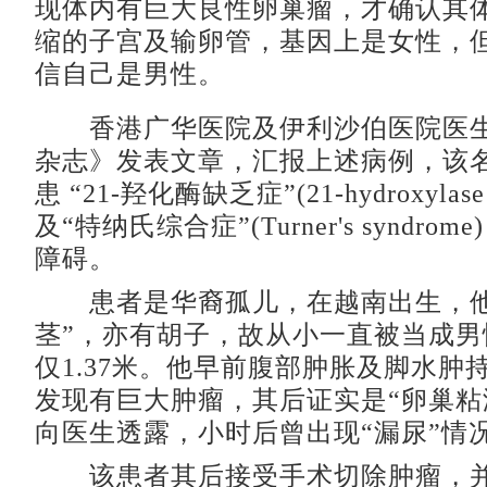
现体内有巨大良性卵巢瘤，才确认其
缩的子宫及输卵管，基因上是女性，
信自己是男性。
香港广华医院及伊利沙伯医院医生
杂志》发表文章，汇报上述病例，该名
患 “21-羟化酶缺乏症”(21-hydroxylase d
及“特纳氏综合症”(Turner's syndro
障碍。
患者是华裔孤儿，在越南出生，他
茎”，亦有胡子，故从小一直被当成男
仅1.37米。他早前腹部肿胀及脚水肿
发现有巨大肿瘤，其后证实是“卵巢粘
向医生透露，小时后曾出现“漏尿”情
该患者其后接受手术切除肿瘤，并