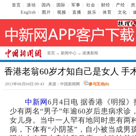
首页
滚动
国内
国际
军事
社会
财经
产经
房
|
|
|
|
|
|
|
|
English
图片
视频
直播
娱乐
体育
文化
|
|
|
|
|
|
|
首页
→
新闻中心
→
港澳新闻
香港老翁60岁才知自己是女人 手
2013年06月04日 09:43 来源：
中国新闻网
参与互动(
0
)
中新网
6月4日电 据香港《明报
少有两名“男子”年逾60岁后患病求诊
女儿身。当中一人罕有地同时患有两
病，下体有“小阴茎”，自小被当成男孩