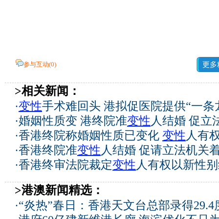
参与互动(
0
)
更多
>相关新闻：
·
变性
手术难回头 港拟促医院提供“一条
·
婚姻性质变 港终院准
变性
人结婚 促立
·
香港终院称婚姻性质已变化
变性
人有
·
香港终院准
变性
人结婚 促请立法机关着
·
香港终审法院裁定
变性
人有权以新性别
>港澳新闻精选：
·
“炎热”春日：香港天文台总部录得29.