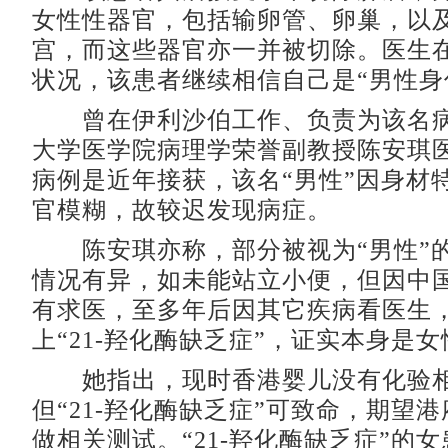
女性性器官，包括输卵管、卵巢，以
宫，而这些器官亦一并被切除。医生
状况，该患者继续相信自己是“男性身
曾在伊利沙伯工作、负责为该名病
大学医学院病理学荣誉副教授陈安琪
病例是近年接获，该名“男性”因身材
官模糊，故较迟发现病症。
陈安琪亦称，部分被视为“男性”
情况有异，如未能站立小便，但因中
有求医，至多年后因其它疾病看医生
上“21-羟化酶缺乏症”，证实本身是女
她指出，现时香港婴儿没有化验相
但“21-羟化酶缺乏症”可致命，期望
做相关测试。“21-羟化酶缺乏症”的