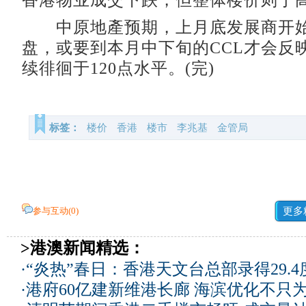
香港物业成交下跌，但整体楼价则于
中原地產预期，上月底发展商开始
盘，或要到本月中下旬的CCL才会反
续徘徊于120点水平。(完)
标签：
楼价
香港
楼市
李兆基
金管局
参与互动(
0
)
更多
>港澳新闻精选：
·
“炎热”春日：香港天文台总部录得29.
·
港府60亿建新维港长廊 海滨优化不只为