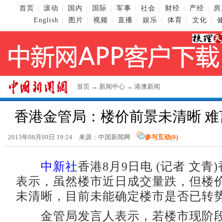
首页
滚动
国内
国际
军事
社会
财经
产经
房
|
|
|
|
|
|
|
|
English
图片
视频
直播
娱乐
体育
文化
|
|
|
|
|
|
|
首页
→
新闻中心
→
港澳新闻
香港金管局：楼价前景未清晰 难
2013年08月09日 19:24 来源：
中国新闻网
参与互动(
0
)
中新社
香港8月9日电 (记者 文青
表示，虽然楼市近日成交量跌，但楼
未清晰，目前未能确定楼市是否已转
金管局发言人表示，若楼市现阶段