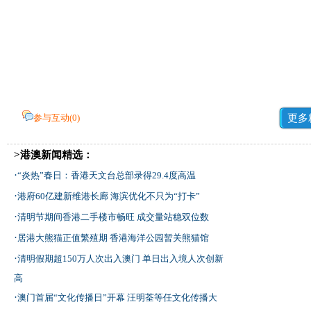
参与互动(
0
)
更多
>港澳新闻精选：
·
“炎热”春日：香港天文台总部录得29.4度高温
·
港府60亿建新维港长廊 海滨优化不只为“打卡”
·
清明节期间香港二手楼市畅旺 成交量站稳双位数
·
居港大熊猫正值繁殖期 香港海洋公园暂关熊猫馆
·
清明假期超150万人次出入澳门 单日出入境人次创新
高
·
澳门首届“文化传播日”开幕 汪明荃等任文化传播大