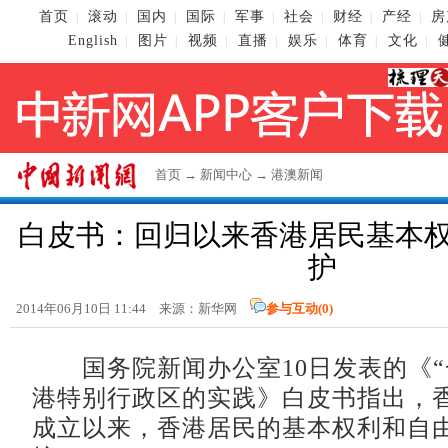
首页
滚动
国内
国际
军事
社会
财经
产经
房
|
|
|
|
|
|
|
|
English
图片
视频
直播
娱乐
体育
文化
|
|
|
|
|
|
|
首页
→
新闻中心
→
港澳新闻
白皮书：回归以来香港居民基本
护
2014年06月10日 11:44 来源：新华网
参与互动(
0
)
国务院新闻办公室10日发表的《“
港特别行政区的实践》白皮书指出，
成立以来，香港居民的基本权利和自