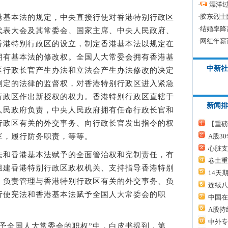
·
漂洋过
·
胶东烈士
基本法的规定，中央直接行使对香港特别行政区
·
结婚率降
代表大会及其常委会、国家主席、中央人民政府、
·
网红年薪
香港特别行政区的设立，制定香港基本法以规定在
拥有基本法的修改权。全国人大常委会拥有香港基
中新社
区行政长官产生办法和立法会产生办法修改的决定
制定的法律的监督权，对香港特别行政区进入紧急
行政区作出新授权的权力。香港特别行政区直辖于
新闻排
人民政府负责，中央人民政府拥有任命行政长官和
行政区有关的外交事务、向行政长官发出指令的权
【重磅
A股3
军，履行防务职责，等等。
心脏支
和香港基本法赋予的全面管治权和宪制责任，有
卷土重
组建香港特别行政区政权机关、支持指导香港特别
14天
、负责管理与香港特别行政区有关的外交事务、负
连续八
行使宪法和香港基本法赋予全国人大常委会的职
中国在
A股持
中外专
全国人大常委会的职权”中，白皮书提到，第