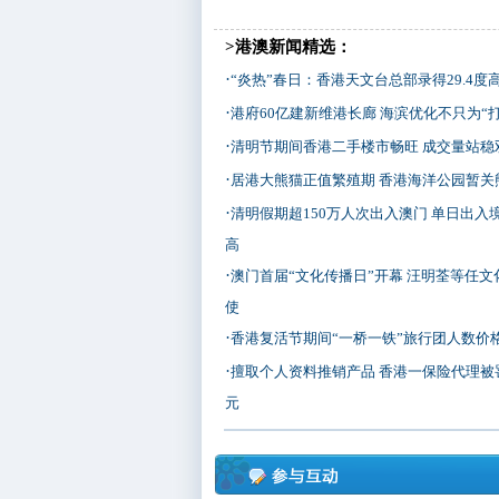
>港澳新闻精选：
·
“炎热”春日：香港天文台总部录得29.4度
·
港府60亿建新维港长廊 海滨优化不只为“打
·
清明节期间香港二手楼市畅旺 成交量站稳
·
居港大熊猫正值繁殖期 香港海洋公园暂关
·
清明假期超150万人次出入澳门 单日出入
高
·
澳门首届“文化传播日”开幕 汪明荃等任文
使
·
香港复活节期间“一桥一铁”旅行团人数价
·
擅取个人资料推销产品 香港一保险代理被罚
元