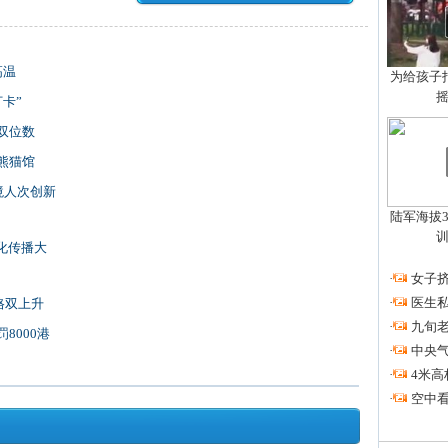
高温
为给孩子拍
卡”
双位数
熊猫馆
境人次创新
陆军海拔3
化传播大
·
女子挤
·
医生私
格双上升
·
九旬
8000港
·
中央
·
4米高
·
空中看