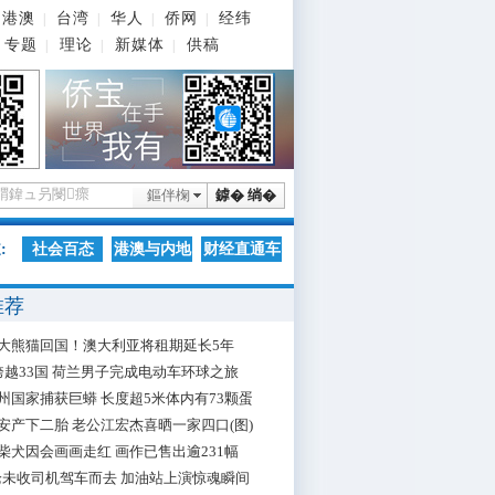
港澳
台湾
华人
侨网
经纬
|
|
|
|
专题
理论
新媒体
供稿
|
|
|
鏂伴椈
鎼� 绱�
:
社会百态
港澳与内地
财经直通车
推荐
大熊猫回国！澳大利亚将租期延长5年
跨越33国 荷兰男子完成电动车环球之旅
州国家捕获巨蟒 长度超5米体内有73颗蛋
安产下二胎 老公江宏杰喜晒一家四口(图)
柴犬因会画画走红 画作已售出逾231幅
枪未收司机驾车而去 加油站上演惊魂瞬间