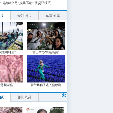
PR连续8个月“按兵不动” 房贷环境底...
片
专题图片
军事图库
“高空咖啡屋”
古巴举办“白色晚宴”
波恩樱花盛开
荷兰风信子进入盛放期
频
趣闻八卦