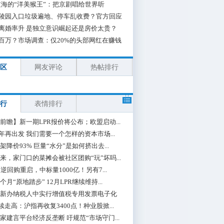
海的“洋美猴王”：把京剧唱给世界听
陵园入口垃圾遍地、停车乱收费？官方回应
离婚率升 是独立意识崛起还是房价太贵？
百万？市场调查：仅20%的头部网红在赚钱
区
网友评论
热帖排行
行
表情排行
前瞻】新一期LPR报价将公布；欧盟启动...
0年再出发 我们需要一个怎样的资本市场...
架降价93% 巨量“水分”是如何挤出去...
来，家门口的菜摊会被社区团购“玩”坏吗...
期逆回购重启，中标量1000亿！另有7...
个月“原地踏步” 12月LPR继续维持...
新办纳税人中实行增值税专用发票电子化
续走高：沪指再收复3400点！种业股掀...
家建言平台经济反垄断 吁规范“市场守门...