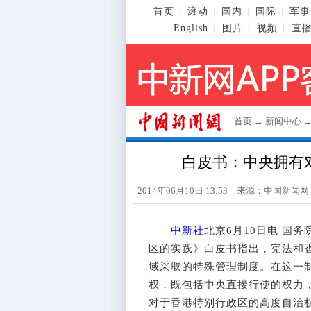
首页
滚动
国内
国际
军事
|
|
|
|
English
图片
视频
直
|
|
|
首页
→
新闻中心
白皮书：中央拥有
2014年06月10日 13:53 来源：
中国新闻网
中新社
北京6月10日电 国
区的实践》白皮书指出，宪法和
域采取的特殊管理制度。在这一
权，既包括中央直接行使的权力
对于香港特别行政区的高度自治