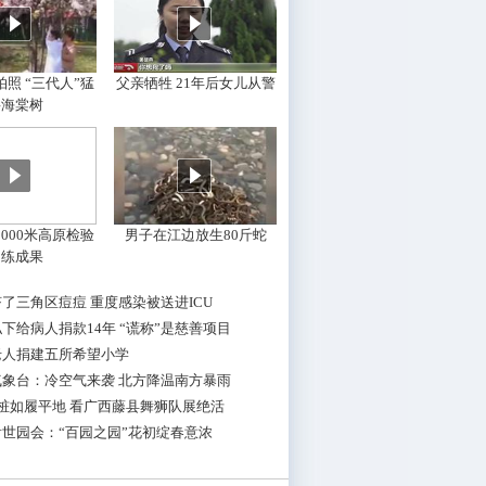
照 “三代人”猛
父亲牺牲 21年后女儿从警
摇海棠树
000米高原检验
男子在江边放生80斤蛇
训练成果
了三角区痘痘 重度感染被送进ICU
下给病人捐款14年 “谎称”是慈善项目
老人捐建五所希望小学
气象台：冷空气来袭 北方降温南方暴雨
桩如履平地 看广西藤县舞狮队展绝活
世园会：“百园之园”花初绽春意浓