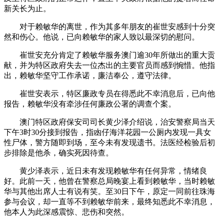
新关长为止。
对于赖敏华的离世，作为其多年朋友的崔世安感到十分突
然和伤心。他说，已向赖敏华的家人致以最深切的慰问。
崔世安充分肯定了赖敏华服务澳门逾30年所做出的重大贡
献，并为特区政府失去一位杰出的主要官员而感到惋惜。他指
出，赖敏华坚守工作承诺，廉洁奉公，遵守法律。
崔世安表示，特区廉政专员在得悉此不幸消息后，已向他
报告，赖敏华没有牵涉任何廉政公署的调查个案。
澳门特区政府保安司司长黄少泽介绍说，治安警察局当天
下午3时30分接到报告，指凼仔海洋花园一公厕内发现一具女
性尸体，警方随即到场，至今未有发现遗书。法医经检验后初
步排除是他杀，确实死因待查。
黄少泽表示，近日未有发现赖敏华有任何异常，情绪良
好。此前一天，他曾在警察总局晚宴上看到赖敏华，当时赖敏
华与其他出席人士有说有笑。至30日下午，原定一同前往珠海
参与会议，却一直等不到赖敏华前来，最终知悉此不幸消息，
他本人为此深感震惊、悲伤和突然。