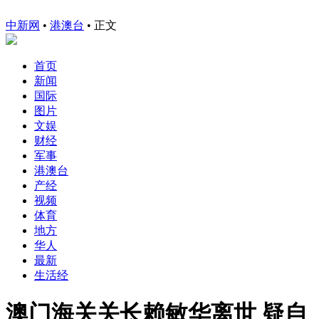
中新网
•
港澳台
• 正文
首页
新闻
国际
图片
文娱
财经
军事
港澳台
产经
视频
体育
地方
华人
最新
生活经
澳门海关关长赖敏华离世 疑自