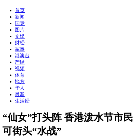
首页
新闻
国际
图片
文娱
财经
军事
港澳台
产经
视频
体育
地方
华人
最新
生活经
“仙女”打头阵 香港泼水节市民
可街头“水战”