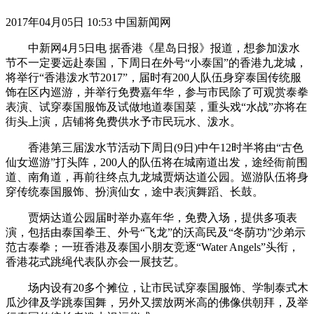
2017年04月05日 10:53 中国新闻网
中新网4月5日电 据香港《星岛日报》报道，想参加泼水
节不一定要远赴泰国，下周日在外号“小泰国”的香港九龙城，
将举行“香港泼水节2017”，届时有200人队伍身穿泰国传统服
饰在区内巡游，并举行免费嘉年华，参与市民除了可观赏泰拳
表演、试穿泰国服饰及试做地道泰国菜，重头戏“水战”亦将在
街头上演，店铺将免费供水予市民玩水、泼水。
香港第三届泼水节活动下周日(9日)中午12时半将由“古色
仙女巡游”打头阵，200人的队伍将在城南道出发，途经衙前围
道、南角道，再前往终点九龙城贾炳达道公园。巡游队伍将身
穿传统泰国服饰、扮演仙女，途中表演舞蹈、长鼓。
贾炳达道公园届时举办嘉年华，免费入场，提供多项表
演，包括由泰国拳王、外号“飞龙”的沃高民及“冬荫功”沙弟示
范古泰拳；一班香港及泰国小朋友竞逐“Water Angels”头衔，
香港花式跳绳代表队亦会一展技艺。
场内设有20多个摊位，让市民试穿泰国服饰、学制泰式木
瓜沙律及学跳泰国舞，另外又摆放两米高的佛像供朝拜，及举