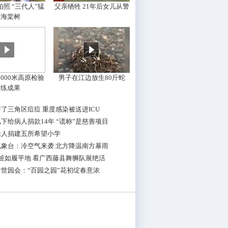
照 “三代人”猛
父亲牺牲 21年后女儿从警
摇海棠树
000米高原检验
男子在江边放生80斤蛇
训练成果
了三角区痘痘 重度感染被送进ICU
下给病人捐款14年 “谎称”是慈善项目
老人捐建五所希望小学
气象台：冷空气来袭 北方降温南方暴雨
桩如履平地 看广西藤县舞狮队展绝活
世园会：“百园之园”花初绽春意浓