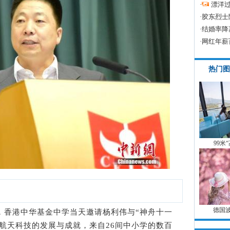
·
漂洋过
·
胶东烈士
·
结婚率降
·
网红年薪
热门图
99米
德国
香港中华基金中学当天邀请杨利伟与“神舟十一
航天科技的发展与成就，来自26间中小学的数百