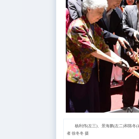
杨利伟(左三)、景海鹏(左二)和陈冬
者 徐冬冬 摄