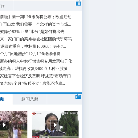
排行
前瞻】新一期LPR报价将公布；欧盟启动...
0年再出发 我们需要一个怎样的资本市场...
架降价93% 巨量“水分”是如何挤出去...
来，家门口的菜摊会被社区团购“玩”坏吗...
期逆回购重启，中标量1000亿！另有7...
个月“原地踏步” 12月LPR继续维持...
新办纳税人中实行增值税专用发票电子化
续走高：沪指再收复3400点！种业股掀...
家建言平台经济反垄断 吁规范“市场守门...
PR连续8个月“按兵不动” 房贷环境底...
频
趣闻八卦