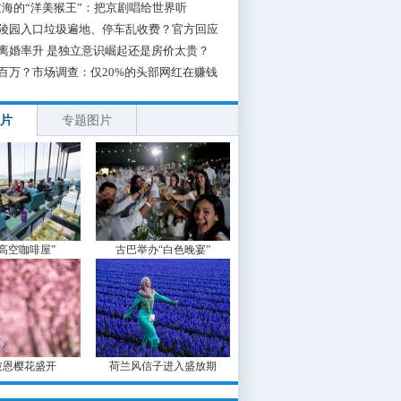
海的“洋美猴王”：把京剧唱给世界听
陵园入口垃圾遍地、停车乱收费？官方回应
离婚率升 是独立意识崛起还是房价太贵？
百万？市场调查：仅20%的头部网红在赚钱
片
专题图片
“高空咖啡屋”
古巴举办“白色晚宴”
波恩樱花盛开
荷兰风信子进入盛放期