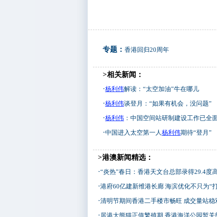
专题：
香港回归20周年
>相关新闻：
·
杨利伟
解读：“太空加油”牛在哪儿
·
杨利伟
谈登月：“如果有机会，没问题”
·
杨利伟
：中国空间站研制建设工作已全
·
中国进入太空第一人
杨利伟
期待“登月”
>港澳新闻精选：
·
“炎热”春日：香港天文台总部录得29.4度
·
港府60亿建新维港长廊 海滨优化不只为“打
·
清明节期间香港二手楼市畅旺 成交量站稳
·
居港大熊猫正值繁殖期 香港海洋公园暂关