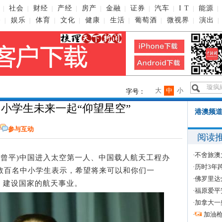
社会
财经
产经
房产
金融
证券
汽车
I T
能源
|
|
|
|
|
|
|
|
|
|
播
娱乐
体育
文化
健康
生活
葡萄酒
微视界
演出
|
|
|
|
|
|
|
|
|
大
中
小
字号：
小学生未来一起“仰望星空”
港澳频道
参与互动
阅读
·
不舍旅澳
记者 曾平)中国进入太空第一人、中国载人航天工程办
·
历时3年
数百名中小学生表示，希望将来可以和你们一
·
佛罗里达
，建设国家的航天事业。
·
福原爱平
·
加拿大一
·
加油