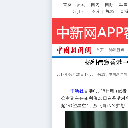
首页
滚动
国内
国际
军事
|
|
|
|
English
图片
视频
直
|
|
|
首页
→
港澳新闻
杨利伟邀香港中
2017年06月28日 17:29 来源：
中国新闻网
中新社
香港6月28日电 (
公室副主任杨利伟28日在香港对
起“仰望星空”，放飞自己的梦想