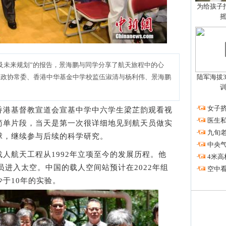
为给孩子拍
及未来规划”的报告，景海鹏与同学分享了航天旅程中的心
国政协常委、香港中华基金中学校监伍淑清与杨利伟、景海鹏
陆军海拔3
·
女子挤
港基督教宣道会宣基中学中六学生梁芷韵观看视
·
医生私
简单片段，当天是第一次很详细地见到航天员做实
·
九旬
球，继续参与后续的科学研究。
·
中央
航天工程从1992年立项至今的发展历程。他
·
4米高
员进入太空。中国的载人空间站预计在2022年组
·
空中看
于10年的实验。