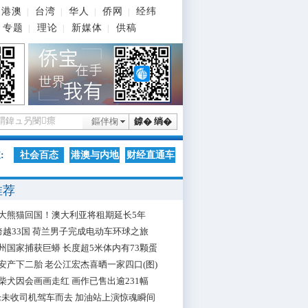
港澳
台湾
华人
侨网
经纬
|
|
|
|
专题
理论
新媒体
供稿
|
|
|
鏂伴椈
鎼� 绱�
:
社会百态
港澳与内地
财经直通车
推荐
大熊猫回国！澳大利亚将租期延长5年
跨越33国 荷兰男子完成电动车环球之旅
州国家捕获巨蟒 长度超5米体内有73颗蛋
安产下二胎 老公江宏杰喜晒一家四口(图)
柴犬因会画画走红 画作已售出逾231幅
枪未收司机驾车而去 加油站上演惊魂瞬间