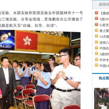
新闻
实验、水膜实验和双摆实验去年跟随神舟十一号
【重磅
这三项实验。分享会现场，景海鹏首次公开播放了
A股3
心脏支
频是航天员“自编、自导、自演”。
卷土重
14天
连续八
中国在
A股持
中外专
中国L
热点视