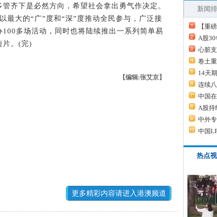
多管齐下是必然方向，希望社会拿出勇气作决定。
新闻
以最大的“广”度和“深”度推动全民参与，广泛接
【重磅
100多场活动，同时也将陆续推出一系列简单易
A股3
片。(完)
心脏支
卷土重
14天
【编辑:张艾京】
连续八
中国在
A股持
中外专
中国L
热点视
更多精彩内容请进入港澳频道