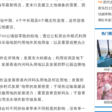
·
漂洋过
施等最新情况，更未计及建立土地储备的需要。因
·
胶东烈士
·
结婚率降
·
网红年薪
短中期、6个中长期及8个概念性选项，这些选项
其他建议。
热门图
60公顷较零散的棕地；透过公私营合作模式利用
游乐场地契约用地作其他用途；以及重置或整合占
外近岸填海；发展东大屿都会；利用岩洞及地下
；发展香港内河码头用地以及发展郊野公园边陲地
99米
长远发展香港内河码头用地及邻近用地；发展郊
乡村式发展”地带的发展密度；于现有运输基建设
设施用地的发展潜力；重置葵青货柜码头；于葵青
船湾淡水湖作新市镇发展。
德国
会对不同持份者带来不同程度的影响，没有单一