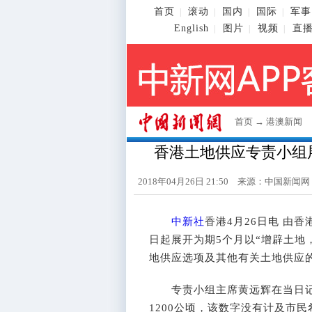
首页
滚动
国内
国际
军事
|
|
|
|
English
图片
视频
直
|
|
|
首页
→
港澳新闻
香港土地供应专责小组展
2018年04月26日 21:50 来源：
中国新闻网
中新社
香港4月26日电 由
日起展开为期5个月以“增辟土地
地供应选项及其他有关土地供应
专责小组主席黄远辉在当日记
1200公顷，该数字没有计及市