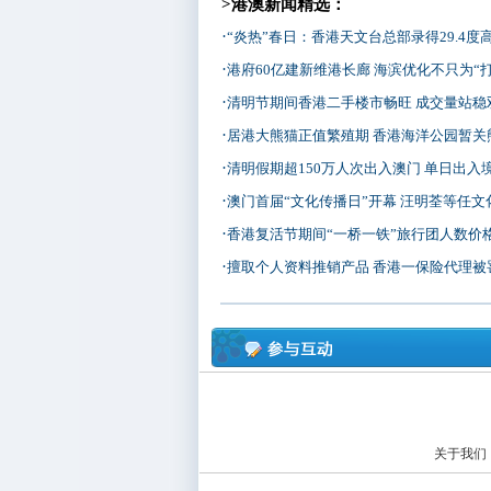
>港澳新闻精选：
·
“炎热”春日：香港天文台总部录得29.4度
·
港府60亿建新维港长廊 海滨优化不只为“打
·
清明节期间香港二手楼市畅旺 成交量站稳
·
居港大熊猫正值繁殖期 香港海洋公园暂关
·
清明假期超150万人次出入澳门 单日出入境人
·
澳门首届“文化传播日”开幕 汪明荃等任文化
·
香港复活节期间“一桥一铁”旅行团人数价
·
擅取个人资料推销产品 香港一保险代理被罚80
关于我们