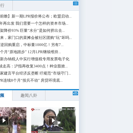
排行
前瞻】新一期LPR报价将公布；欧盟启动...
0年再出发 我们需要一个怎样的资本市场...
架降价93% 巨量“水分”是如何挤出去...
来，家门口的菜摊会被社区团购“玩”坏吗...
期逆回购重启，中标量1000亿！另有7...
个月“原地踏步” 12月LPR继续维持...
新办纳税人中实行增值税专用发票电子化
续走高：沪指再收复3400点！种业股掀...
家建言平台经济反垄断 吁规范“市场守门...
PR连续8个月“按兵不动” 房贷环境底...
频
趣闻八卦