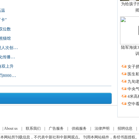
为给孩子拍
高温
卡”
双位数
熊猫馆
陆军海拔3
次创新高
传播大使
格双上升
·
女子挤
·
医生私
00港元
·
九旬
·
中央
·
4米高
·
空中看
|
About us
|
联系我们
|
广告服务
|
供稿服务
|
法律声明
|
招聘信息
本网站所刊载信息，不代表中新社和中新网观点。 刊用本网站稿件，务经书面授权。