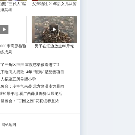
照 “三代人”猛
父亲牺牲 21年后女儿从警
摇海棠树
000米高原检验
男子在江边放生80斤蛇
训练成果
了三角区痘痘 重度感染被送进ICU
下给病人捐款14年 “谎称”是慈善项目
老人捐建五所希望小学
气象台：冷空气来袭 北方降温南方暴雨
桩如履平地 看广西藤县舞狮队展绝活
世园会：“百园之园”花初绽春意浓
|
网站地图