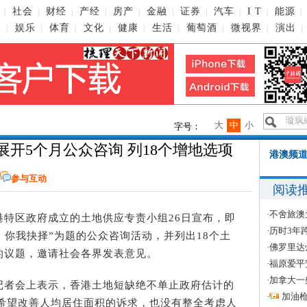
社会
财经
产经
房产
金融
证券
汽车
I T
能源
|
|
|
|
|
|
|
|
|
|
播
娱乐
体育
文化
健康
生活
葡萄酒
微视界
演出
|
|
|
|
|
|
|
|
|
大
中
小
字号：
开5个月公众咨询 列18个增地选项
港澳频道
参与互动
阅读
·
不舍旅澳
香港特区政府成立的土地供应专责小组26日宣布，即
·
历时3年
，你我抉择”为题的公众咨询活动，并列出18个土
·
佛罗里达
的议题，邀请社会各界发表意见。
·
福原爱平
·
加拿大一
者会上表示，香港土地短缺绝不单止政府估计的
·
加油
民希望改善人均居住面积的诉求，也没有整全考虑人