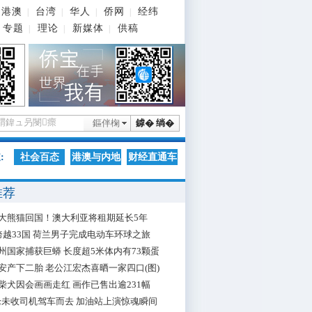
港澳
台湾
华人
侨网
经纬
|
|
|
|
专题
理论
新媒体
供稿
|
|
|
鏂伴椈
鎼� 绱�
:
社会百态
港澳与内地
财经直通车
推荐
大熊猫回国！澳大利亚将租期延长5年
跨越33国 荷兰男子完成电动车环球之旅
州国家捕获巨蟒 长度超5米体内有73颗蛋
安产下二胎 老公江宏杰喜晒一家四口(图)
柴犬因会画画走红 画作已售出逾231幅
枪未收司机驾车而去 加油站上演惊魂瞬间