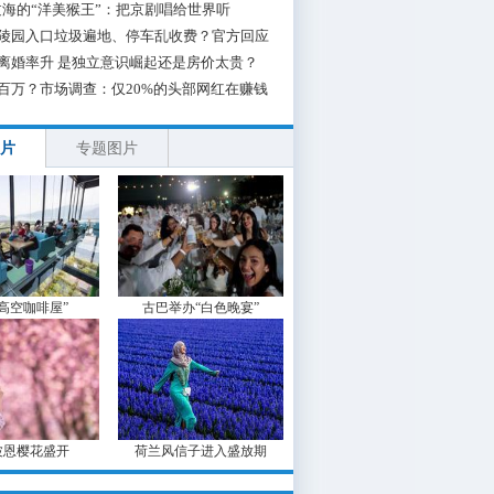
海的“洋美猴王”：把京剧唱给世界听
陵园入口垃圾遍地、停车乱收费？官方回应
离婚率升 是独立意识崛起还是房价太贵？
百万？市场调查：仅20%的头部网红在赚钱
片
专题图片
“高空咖啡屋”
古巴举办“白色晚宴”
波恩樱花盛开
荷兰风信子进入盛放期