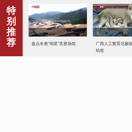
特
别
推
荐
盘点冬奥“明星”竞赛场馆
广西人工繁育北极
幼崽
马背警队偶遇野生马鹿群
深圳地铁好运站名