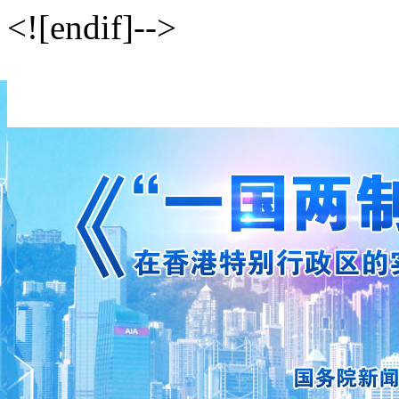
<![endif]-->