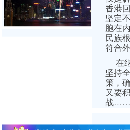
香港
坚定不
胞在
民族
符合
在
坚持全
策，确
又要
战…