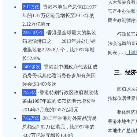
人大常委会有
·香港本地生产总值由1997
2.12万亿
官产生办法和
年的1.37万亿港元增长至2013年的
民主政制循序
2.12万亿港元
·香港是全球最大的集装
2228.8万个
行政长官选
箱运输港口之一，2013年共处理标
法会选举的直
准集装箱2228.8万个，比1997年增
间表……
【详
长52.9%
·香港以中国政府代表团成
1400多次
三、经济
员身份或其他适当身份参加有关国
际会议1400多次
回归以来香
·香港特别行政区政府财政储
7557亿
指标位居世界
备由1997年底的4575亿港元增长至
2014年3月底的7557亿港元
整体经济保持
·2013年香港对外商品贸易
7.62万亿
香港本地生产
总额达7.62万亿港元，比1997年的
本地生产总值按
3.07万亿港元增长1.48倍