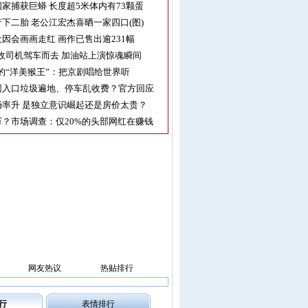
家捕获巨蟒 长度超5米体内有73颗蛋
下二胎 老公江宏杰喜晒一家四口(图)
因会画画走红 画作已售出逾231幅
收司机驾车而去 加油站上演惊魂瞬间
的“洋美猴王”：把京剧唱给世界听
园入口垃圾遍地、停车乱收费？官方回应
率升 是独立意识崛起还是房价太贵？
？市场调查：仅20%的头部网红在赚钱
网友热议
热贴排行
行
表情排行