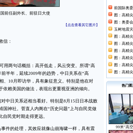
前国际奥
中国前任副外长、前驻日大使
图：高精
图：奥委
【点击查看其它图片】
玉树地震灾
图：高精尖
敦信：
图：高精尖
图：高精尖
图：高精尖
图：高精尖
可用两句话概括：高开低走，风云突变。所谓“高
图：高精尖
年前半年，延续2009年的趋势，中日关系在“高
任首相、10月即访华，具有象征意义。特别是他在对
热门图
于依赖美国的做法，表现出更重视亚洲的倾向。
中日关系还相当看好。特别是8月15日日本战败
靖国神社。菅直人内阁在“历史问题”上与自民党做
却比自民党时期走得更远。
99米“高
事件的处理，其效应就像山崩海啸一样，具有震