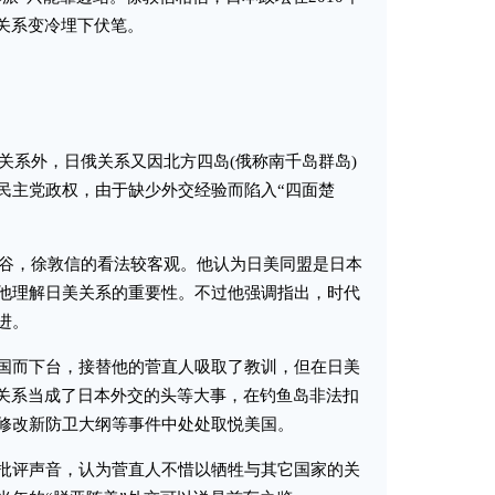
日关系变冷埋下伏笔。
关系外，日俄关系又因北方四岛(俄称南千岛群岛)
民主党政权，由于缺少外交经验而陷入“四面楚
谷，徐敦信的看法较客观。他认为日美同盟是日本
他理解日美关系的重要性。不过他强调指出，时代
进。
而下台，接替他的菅直人吸取了教训，但在日美
美关系当成了日本外交的头等大事，在钓鱼岛非法扣
修改新防卫大纲等事件中处处取悦美国。
评声音，认为菅直人不惜以牺牲与其它国家的关