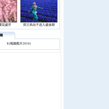
樱花盛开
荷兰风信子进入盛放期
频
${视频图片2010}