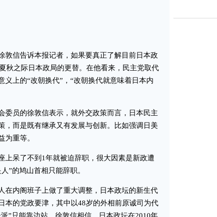
敦信告诉本报记者，如果要真正了解目前日本政
年夏秋之际日本政局的更替。在他看来，民主党取代
意义上的“改朝换代”，“改朝换代就意味着日本内
委员的徐敦信表示，就外交政策而言，日本民主
策，而是既有继承又有发展与创新。比如强调日美
益为重等。
上呆了不到1年就被迫辞职，很大因素是新政遭
是人”的鸠山首相只能辞职。
在内阁班子上做了重大调整，日本政坛的新生代
日本的党政要津，其中以48岁的外相前原诚司为代
泽派”只能靠边站。徐敦信相信，日本政坛在2010年