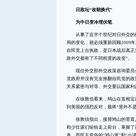
日政坛“改朝换代”
为中日变冷埋伏笔
从事了近半个世纪对日外交的徐
局的变化，就必须重新回顾2009
自民党上台执政，是日本战后真正
政外交都有了不同程度的改变”。
现任外交部外交政策咨询委员会
党政府并没有完全推翻自民党的政
关系紧密与对等、外交要以国家利
在徐敦信看来，鸠山在首相宝座
到美国的强烈反对，最终“里外不
徐敦信指出，接替鸠山的菅直人
和少壮派们纷纷走上前台，掌握了
表，而民主党内的“鸠山派”和“小