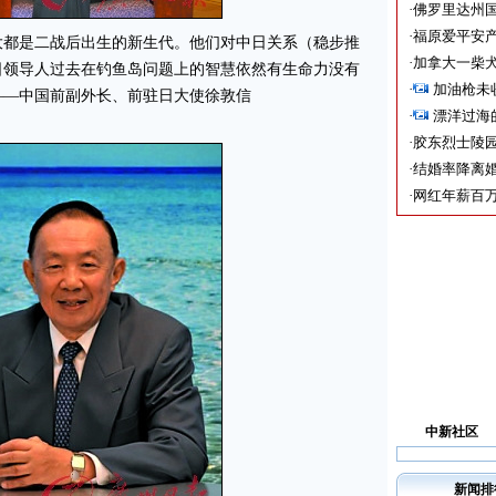
·
佛罗里达州国
·
福原爱平安产
大都是二战后出生的新生代。他们对中日关系（稳步推
·
加拿大一柴犬
日领导人过去在钓鱼岛问题上的智慧依然有生命力没有
·
加油枪未
——中国前副外长、前驻日大使徐敦信
·
漂洋过海
·
胶东烈士陵
·
结婚率降离婚
·
网红年薪百万
中新社区
新闻排