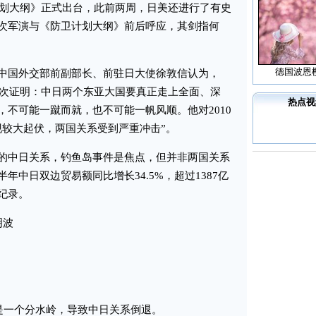
计划大纲》正式出台，此前两周，日美还进行了有史
次军演与《防卫计划大纲》前后呼应，其剑指何
德国波恩
国外交部前副部长、前驻日大使徐敦信认为，
再次证明：中日两个东亚大国要真正走上全面、深
热点视
不可能一蹴而就，也不可能一帆风顺。他对2010
现较大起伏，两国关系受到严重冲击”。
中日关系，钓鱼岛事件是焦点，但并非两国关系
年中日双边贸易额同比增长34.5%，超过1387亿
纪录。
明波
”是一个分水岭，导致中日关系倒退。