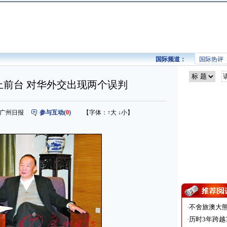
国际频道：
国际热评
上前台 对华外交出现两个误判
来源：广州日报
参与互动(
0
)
【字体：
↑大
↓小
】
·
不舍旅澳大
·
历时3年跨越