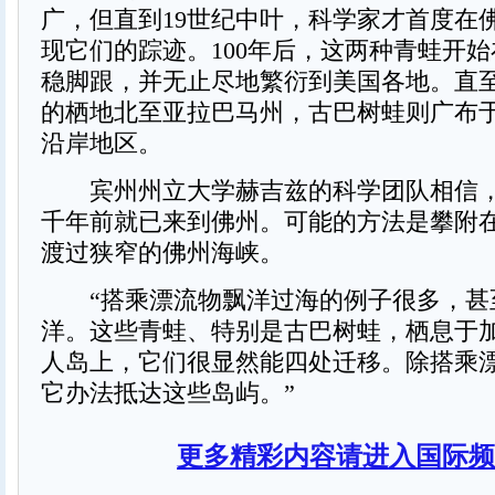
广，但直到19世纪中叶，科学家才首度在
现它们的踪迹。100年后，这两种青蛙开
稳脚跟，并无止尽地繁衍到美国各地。直
的栖地北至亚拉巴马州，古巴树蛙则广布
沿岸地区。
宾州州立大学赫吉兹的科学团队相信，
千年前就已来到佛州。可能的方法是攀附
渡过狭窄的佛州海峡。
“搭乘漂流物飘洋过海的例子很多，甚
洋。这些青蛙、特别是古巴树蛙，栖息于
人岛上，它们很显然能四处迁移。除搭乘
它办法抵达这些岛屿。”
更多精彩内容请进入国际频