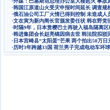
·
外媒：巴基斯坦总理办公室大楼起火 事故
·
韩国江原道山火受灾申报时间延长 调查规
·
俄石油公司工厂火情已得到控制 未造成人
·
文在寅为新内阁长官颁发委任状 韩在野党
·
时隔9年，日本赏樱巴士再驶入福岛隔离区
·
韩进集团会长赵亮镐因病去世 韩法院拟驳
·
日本宫崎县“太阳蛋”芒果 两个拍出50万日
·
历时3年跨越33国 荷兰男子完成电动车环