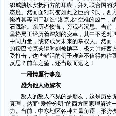
织威胁以安抚西方的耳膜，并对联合国的
态度。然而面对转变如此之巨的卡氏，西
饶将其等同于制造“洛克比”空难的凶手，
石践踏。亲历者懊悔，旁观者沉思。当前
量格局正经历着深刻的变革，其中不乏对
中间力量，或将成为未来的掌权人。然而
的穆巴拉克关键时刻被抛弃，极力讨好西
受打击，这些鲜活的例子难道不值得向往
反思？前车之鉴，还当敬而远之！
一厢情愿行事急
恐为他人做嫁衣
敌人的敌人不见的是朋友，这是历史无
真理，然而“爱憎分明”的西方国家理解这
力。当前，中东地区各种力量角逐，形势