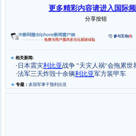
更多精彩内容请进入国际频
分享按钮
参与互动(
0
)
相关新闻:
·
日本震灾
利比亚
战争 "天灾人祸"会拖累世
·
法军三天炸毁十余辆
利比亚
军方装甲车
专题：
多国军事干预利比亚