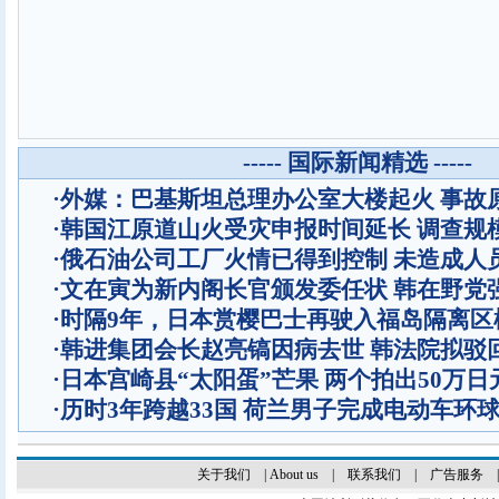
----- 国际新闻精选 -----
·
外媒：巴基斯坦总理办公室大楼起火 事故
·
韩国江原道山火受灾申报时间延长 调查规
·
俄石油公司工厂火情已得到控制 未造成人
·
文在寅为新内阁长官颁发委任状 韩在野党
·
时隔9年，日本赏樱巴士再驶入福岛隔离区
·
韩进集团会长赵亮镐因病去世 韩法院拟驳
·
日本宫崎县“太阳蛋”芒果 两个拍出50万日
·
历时3年跨越33国 荷兰男子完成电动车环
关于我们
|
About us
|
联系我们
|
广告服务