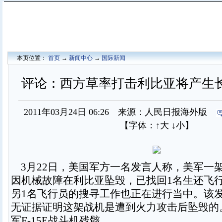
本页位置：
首页
→
新闻中心
→
国际新闻
评论：西方草率打击利比亚将产生
2011年03月24日 06:26 来源：人民日报海外版
【字体：
↑大
↓小
】
3月22日，美国军方一名发言人称，美军一架F-
因机械故障在利比亚坠毁，已找回1名生还飞
另1名飞行员的搜寻工作也正在进行当中。该
无证据证明这架战机是遭到火力攻击后坠毁的
军F-15E战斗机残骸。