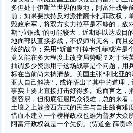
多但处于伊斯兰世界的腹地，阿富汗战争
前；如果要扶持反对派推翻卡扎菲政权，
毁政府军，将双方实力拉平是不够的，敌
期“拉锯战”的可能较大，近期难以达成目
地面部队直接参战，不仅师出无名，而且
续的战争；采用“斩首”打掉卡扎菲或许是
竟又能在多大程度上改变局势呢？对于法
抽调多少资源用于这场战事是个问题，用
标在当前尚未搞清楚。美国主张“利比亚的
亚人自己解决”，或许悟出了其中的道理，
事实上要比直接打击好得多。退而言之，
器容易，但彻底征服民众很难，总的来看
土壤之上嫁接西方式的民主与自由颇有难
惜血本建立一个榜样政权也难为普罗大众
阿富汗政权就是一个先例。(贾道金 薛贵峰