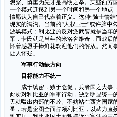
观察、慎重为先才是高明之举。某些西方
一个模式迁移到另一个时间和另一个地点
情愿认为自己代表着正义。这种“骑士情结
现实的鸿沟。当前的“人权卫士”或许脑中
波黑模式：利比亚的反对派武装就是当年
军，卡氏就是当年的米洛舍维奇，而战后
怀着感恩手捧鲜花欢迎他们的解放。然而
让人怀疑。
军事行动缺方向
目标能力不统一
成于缜密，败于仓促，兵者国之大事，
此次对利比亚的军事行动，缺乏明显统一
天就曝出内部的不睦。不妨站在西方国家
番，若是企图全面占领利比亚，以武力直
难实现。利比亚国土面积接近阿富汗的三