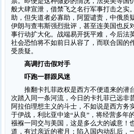
票。即便是这种微妙的情况，法英美等国
般大肆宣泄，借禁飞之名行军事打击之实
助，但失道者必寡助，阿盟谴责，中俄质
伊朗与查韦斯强烈批评，甚至连美国也反
事行动扩大化。战端易开抚平难，今后法
社会恐怕将不如前日从容了，而联合国的
受质疑。
高调打击假对手
吓跑一群跟风迷
推翻卡扎菲政权是西方不便道来的潜台
次踏入同一条河流，今日的卡扎菲已远非
阿拉伯理想主义的斗士，不如说是西方务
于伊战，利比亚中途“从良”，将经营多年的
襁褓一同交与美国，这是多么大的诚意！
道，有过亲近的蜜月；陷入国内动乱后，