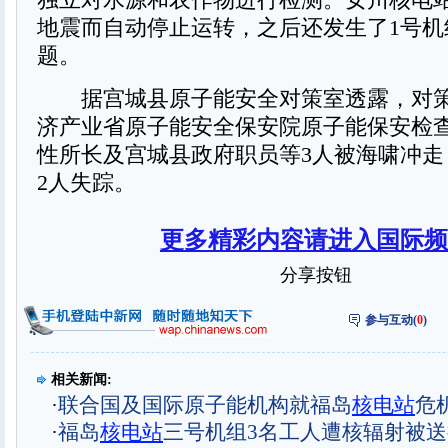
地震而自动停止运转，之后还发生了1号机
题。
据宫城县原子能安全对策室透露，对策
济产业省原子能安全保安院原子能保安检
性所长及宫城县政府职员等3人被海啸冲走
2人失踪。
更多精彩内容请进入国际频
分享按钮
参与互动(
0
)
相关新闻:
·
联合国及国际原子能机构就福岛
核电站
危
·
福岛
核电站
三号机组3名工人遭核辐射被