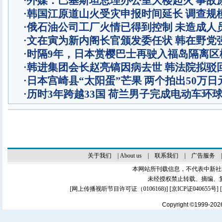
·
外媒：巴基斯坦总理办公室大楼起火 事故
·
韩国江原道山火受灾申报时间延长 调查规
·
俄石油公司工厂火情已得到控制 未造成人
·
文在寅为新内阁长官颁发委任状 韩在野党
·
时隔9年，日本赏樱巴士再驶入福岛隔离区
·
韩进集团会长赵亮镐因病去世 韩法院拟驳
·
日本宫崎县“太阳蛋”芒果 两个拍出50万日
·
历时3年跨越33国 荷兰男子完成电动车环
关于我们
|
About us
|
联系我们
|
广告服务
本网站所刊载信息，不代表中新社
未经授权禁止转载、摘编、
[
网上传播视听节目许可证（0106168)
] [
京ICP证040655号
]
Copyright ©1999-20