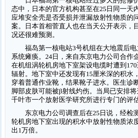
日本福岛第一核电站经过多天的抢修仍
态中，日本的官方机构甚至在25日同一天
应堆安全壳是否受损并泄漏放射性物质的
案。日本首相菅直人也在当天公开表示，
况还很难预测。
福岛第一核电站3号机组在大地震后电
系统瘫痪。24日，来自东京电力公司合作
在机组涡轮机房地下室架设电缆时遭到170
辐射。地下室中还发现有15厘米深的积水
穿着普通作业靴，结果靴子进水。医生诊
脚部皮肤可能被β射线灼伤。当局已安排将
千叶市一个放射医学研究所进行专门的评
东京电力公司调查后在25日说，经检测
轮机房地下室出现的积水中放射性物质浓
出1万倍。