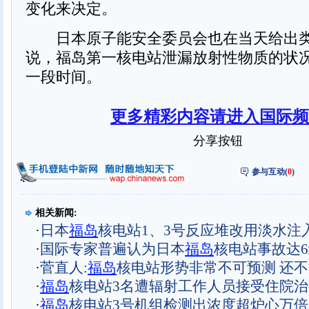
变化来决定。
日本原子能安全委员会也在当天给出类
说，福岛第一核电站泄漏放射性物质的状
一段时间。
更多精彩内容请进入国际频
分享按钮
参与互动(
0
)
相关新闻:
·
日本
福岛
核电站1、3号反应堆改用淡水注
·
国际专家普遍认为日本
福岛
核电站事故达
·
菅直人:
福岛
核电站形势非常不可预测 还
·
福岛
核电站3名遭辐射工作人员接受住院治
·
福岛
核电站3号机组检测出浓度超炉心万