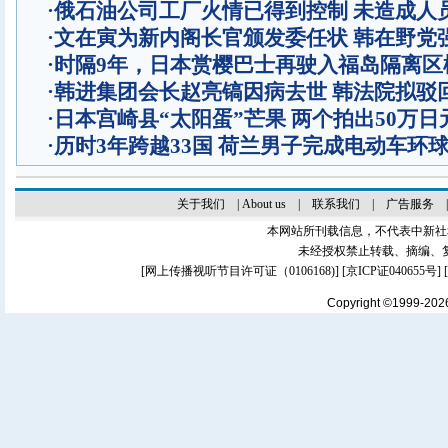
·
俄石油公司工厂火情已得到控制 未造成人
·
文在寅为新内阁长官颁发委任状 韩在野党
·
时隔9年，日本赏樱巴士再驶入福岛隔离区
·
韩进集团会长赵亮镐因病去世 韩法院拟驳
·
日本宫崎县“太阳蛋”芒果 两个拍出50万日
·
历时3年跨越33国 荷兰男子完成电动车环
关于我们
|
About us
|
联系我们
|
广告服务
本网站所刊载信息，不代表中新社
未经授权禁止转载、摘编、
[
网上传播视听节目许可证（0106168)
] [
京ICP证040655号
]
Copyright ©1999-20