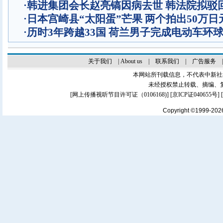
·
韩进集团会长赵亮镐因病去世 韩法院拟驳
·
日本宫崎县“太阳蛋”芒果 两个拍出50万日
·
历时3年跨越33国 荷兰男子完成电动车环
关于我们
|
About us
|
联系我们
|
广告服务
本网站所刊载信息，不代表中新社
未经授权禁止转载、摘编、
[
网上传播视听节目许可证（0106168)
] [
京ICP证040655号
]
Copyright ©1999-20