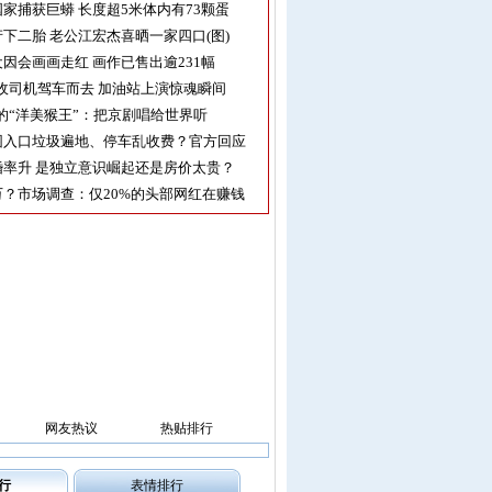
家捕获巨蟒 长度超5米体内有73颗蛋
下二胎 老公江宏杰喜晒一家四口(图)
因会画画走红 画作已售出逾231幅
收司机驾车而去 加油站上演惊魂瞬间
的“洋美猴王”：把京剧唱给世界听
园入口垃圾遍地、停车乱收费？官方回应
率升 是独立意识崛起还是房价太贵？
？市场调查：仅20%的头部网红在赚钱
网友热议
热贴排行
行
表情排行