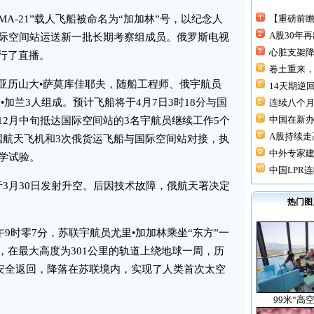
-21”载人飞船被命名为“加加林”号，以纪念人
【重磅前瞻
A股30年
国际空间站运送新一批长期考察组成员。俄罗斯电视
心脏支架降价
进行了直播。
卷土重来，
历山大•萨莫库佳耶夫，随船工程师、俄宇航员
14天期逆回
•加兰3人组成。预计飞船将于4月7日3时18分与国
连续八个月“
中国在新
2月中旬抵达国际空间站的3名宇航员继续工作5个
A股持续走高
国航天飞机和3次俄货运飞船与国际空间站对接，执
中外专家建
科学试验。
中国LPR连
于3月30日发射升空。后因技术故障，俄航天署决定
热门图
午9时零7分，苏联宇航员尤里•加加林乘坐“东方”一
，在最大高度为301公里的轨道上绕地球一周，历
5分安全返回，降落在苏联境内，实现了人类首次太空
99米“高