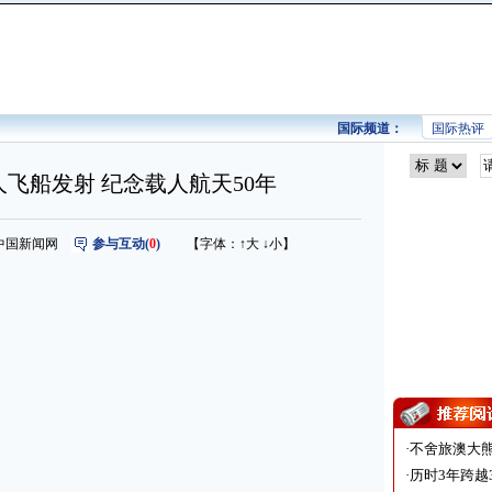
国际频道：
国际热评
人飞船发射 纪念载人航天50年
来源：中国新闻网
参与互动(
0
)
【字体：
↑大
↓小
】
·
不舍旅澳大
·
历时3年跨越