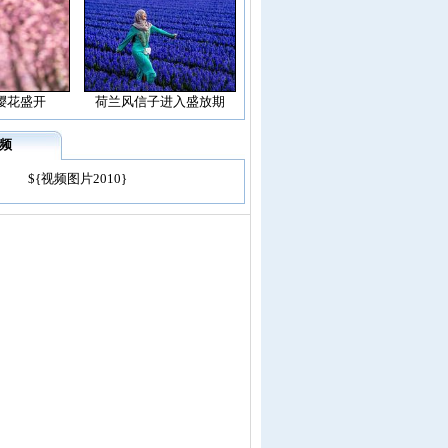
樱花盛开
荷兰风信子进入盛放期
频
${视频图片2010}