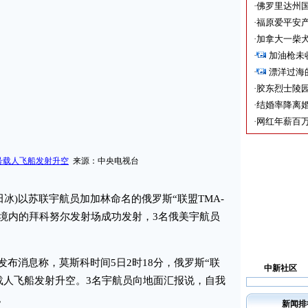
·
佛罗里达州国
·
福原爱平安产
·
加拿大一柴犬
·
加油枪未
·
漂洋过海
·
胶东烈士陵
·
结婚率降离婚
·
网红年薪百万
号载人飞船发射升空
来源：中央电视台
冰)以苏联宇航员加加林命名的俄罗斯“联盟TMA-
坦境内的拜科努尔发射场成功发射，3名俄美宇航员
消息称，莫斯科时间5日2时18分，俄罗斯“联
中新社区
21”载人飞船发射升空。3名宇航员向地面汇报说，自我
。
新闻排