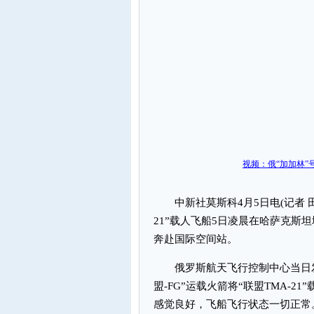
视频：俄“加加林”
中新社莫斯科4月5日电(记者 田
21”载人飞船5日凌晨在哈萨克斯
奔赴国际空间站。
俄罗斯航天飞行控制中心当日发布
盟-FG”运载火箭将“联盟TMA-
感觉良好，飞船飞行状态一切正常