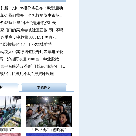
】新一期LPR报价将公布；欧盟启动...
再出发 我们需要一个怎样的资本市场...
93% 巨量“水分”是如何挤出去...
家门口的菜摊会被社区团购“玩”坏吗...
购重启，中标量1000亿！另有7...
原地踏步” 12月LPR继续维持...
办纳税人中实行增值税专用发票电子化
：沪指再收复3400点！种业股掀...
言平台经济反垄断 吁规范“市场守门...
续8个月“按兵不动” 房贷环境底...
片
专题图片
空咖啡屋”
古巴举办“白色晚宴”