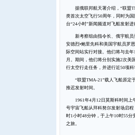
据俄联邦航天署介绍，“联盟TMA
类首次太空飞行50周年，同时为
台“24小时”新闻频道对飞船发射
新考察组由指令长、俄宇航员亚
安德烈•鲍里先科和美国宇航员罗恩
际空间站实行对接。他们将与去年1
月。期间，他们将分别实施2次美
行太空行走任务，并进行近50项
“联盟TMA-21”载人飞船原定
推迟发射时间。
1961年4月12日莫斯科时间上
号宇宙飞船从拜科努尔发射场启程
时1小时48分钟，于上午10时5
之旅。