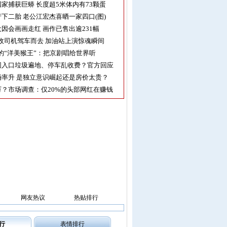
家捕获巨蟒 长度超5米体内有73颗蛋
下二胎 老公江宏杰喜晒一家四口(图)
因会画画走红 画作已售出逾231幅
收司机驾车而去 加油站上演惊魂瞬间
的“洋美猴王”：把京剧唱给世界听
园入口垃圾遍地、停车乱收费？官方回应
率升 是独立意识崛起还是房价太贵？
？市场调查：仅20%的头部网红在赚钱
网友热议
热贴排行
行
表情排行