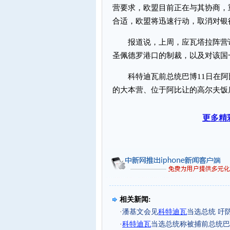
营要求，欧盟目前正在与其协商，
合适，欧盟将迅速行动，取消对银
报道说，上周，应瓦塔拉阵营请
圣佩德罗港口的制裁，以及对该国
科特迪瓦前总统巴博11日在阿
的大本营、位于阿比让的高尔夫饭
更多精
相关新闻:
·
潘基文会见
科特迪瓦
当选总统 吁
·
科特迪瓦
当选总统称被捕前总统巴