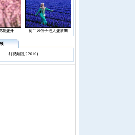
樱花盛开
荷兰风信子进入盛放期
频
${视频图片2010}