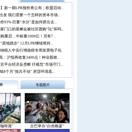
】新一期LPR报价将公布；欧盟启动...
再出发 我们需要一个怎样的资本市场...
93% 巨量“水分”是如何挤出去...
家门口的菜摊会被社区团购“玩”坏吗...
购重启，中标量1000亿！另有7...
原地踏步” 12月LPR继续维持...
办纳税人中实行增值税专用发票电子化
：沪指再收复3400点！种业股掀...
言平台经济反垄断 吁规范“市场守门...
续8个月“按兵不动” 房贷环境底...
片
专题图片
空咖啡屋”
古巴举办“白色晚宴”