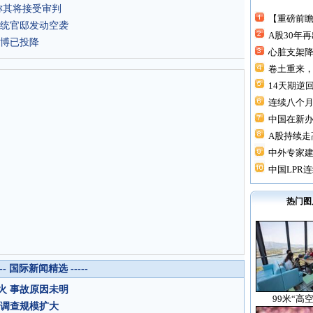
称其将接受审判
【重磅前瞻
统官邸发动空袭
A股30年
博已投降
心脏支架降价
卷土重来，
14天期逆回
连续八个月“
中国在新
A股持续走高
中外专家建
中国LPR连
热门图
--- 国际新闻精选 -----
火 事故原因未明
99米“高
 调查规模扩大