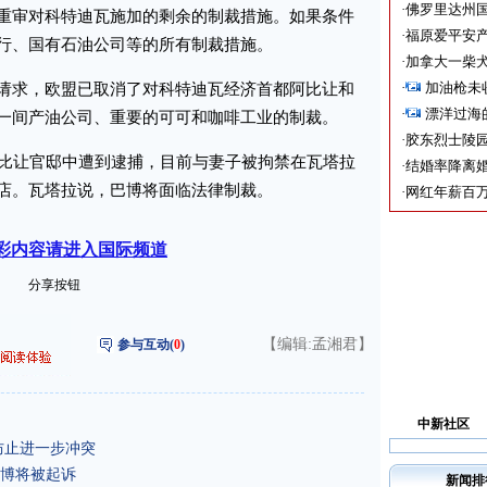
·
佛罗里达州国
重审对科特迪瓦施加的剩余的制裁措施。如果条件
·
福原爱平安产
行、国有石油公司等的所有制裁措施。
·
加拿大一柴犬
·
加油枪未
求，欧盟已取消了对科特迪瓦经济首都阿比让和
·
漂洋过海
一间产油公司、重要的可可和咖啡工业的制裁。
·
胶东烈士陵
比让官邸中遭到逮捕，目前与妻子被拘禁在瓦塔拉
·
结婚率降离婚
店。瓦塔拉说，巴博将面临法律制裁。
·
网红年薪百万
彩内容请进入国际频道
分享按钮
【编辑:孟湘君】
参与互动(
0
)
中新社区
防止进一步冲突
博将被起诉
新闻排