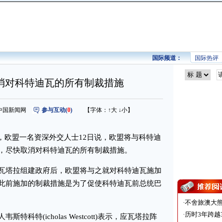
国际频道：
国际热评
消对科特迪瓦的所有制裁措施
来源：中国新闻网
参与互动(
0
)
【字体：
↑大
↓小
】
，欧盟一名资深外交人士12日说，欧盟将与科特迪
，尽快取消对科特迪瓦的所有制裁措施。
塔拉组建政府后，欧盟将与之就对科特迪瓦施加
此前施加的制裁措施是为了促使科特迪瓦前总统巴
·
不舍旅澳大
·
历时3年跨越
特(icholas Westcott)表示，应瓦塔拉阵