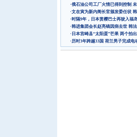
·
俄石油公司工厂火情已得到控制 
·
文在寅为新内阁长官颁发委任状 
·
时隔9年，日本赏樱巴士再驶入福
·
韩进集团会长赵亮镐因病去世 韩
·
日本宫崎县“太阳蛋”芒果 两个拍出
·
历时3年跨越33国 荷兰男子完成