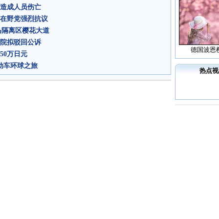
未造成人员伤亡
韩在野党强烈抗议
岛隔离区樱花大道
法院拟驳回公诉
德国波恩
50万日元
电动车环球之旅
热点视