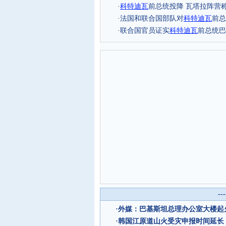
·
科特迪瓦
前总统投降 瓦塔拉阵营
·
法国和联合国部队对
科特迪瓦
前总
·
联合国官员证实
科特迪瓦
前总统巴
--
·
外媒：巴基斯坦总理办公室大楼起
·
韩国江原道山火受灾申报时间延长