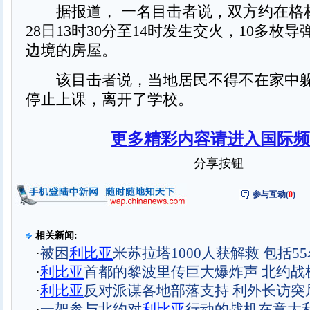
据报道， 一名目击者说，双方约在格
28日13时30分至14时发生交火，10多枚
边境的房屋。
该目击者说，当地居民不得不在家中躲
停止上课，离开了学校。
更多精彩内容请进入国际频
分享按钮
参与互动(
0
)
相关新闻:
·
被困
利比亚
米苏拉塔1000人获解救 包括5
·
利比亚
首都的黎波里传巨大爆炸声 北约战
·
利比亚
反对派谋各地部落支持 利外长访突
·
一架参与北约对
利比亚
行动的战机在意大