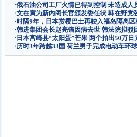
·
俄石油公司工厂火情已得到控制 未造成人
·
文在寅为新内阁长官颁发委任状 韩在野党
·
时隔9年，日本赏樱巴士再驶入福岛隔离区
·
韩进集团会长赵亮镐因病去世 韩法院拟驳
·
日本宫崎县“太阳蛋”芒果 两个拍出50万日
·
历时3年跨越33国 荷兰男子完成电动车环