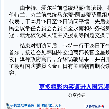
由卡特、爱尔兰前总统玛丽•鲁滨逊、
伦特兰、芬兰前总统马尔蒂•阿赫蒂萨里组
代表，于本月26日至28日访问平壤，先后
民会议常任委员会委员长金永南和外务省
冠，就无核化和人道主义援助等问题交换
结束对朝访问后，卡特一行于28日下
首尔，接连会见韩国外交通商部长官金星
玄仁泽等政府高官，介绍访朝结果，并召
了朝鲜国防委员长金正日有关韩朝首脑会
容。
更多精彩内容请进入国际频
分享按钮
参与互动(
0
)