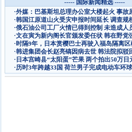
----- 国际新闻精选 -----
·
外媒：巴基斯坦总理办公室大楼起火 事故
·
韩国江原道山火受灾申报时间延长 调查规
·
俄石油公司工厂火情已得到控制 未造成人
·
文在寅为新内阁长官颁发委任状 韩在野党
·
时隔9年，日本赏樱巴士再驶入福岛隔离区
·
韩进集团会长赵亮镐因病去世 韩法院拟驳
·
日本宫崎县“太阳蛋”芒果 两个拍出50万日
·
历时3年跨越33国 荷兰男子完成电动车环