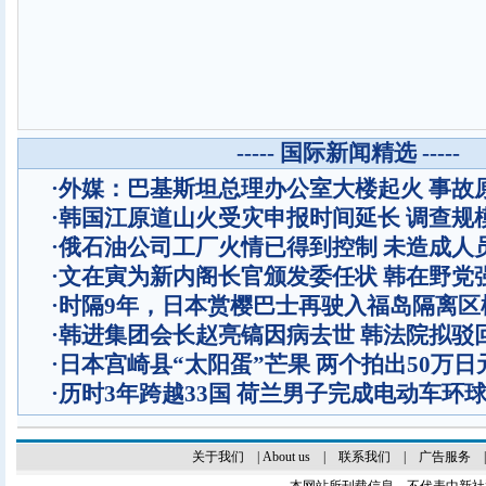
----- 国际新闻精选 -----
·
外媒：巴基斯坦总理办公室大楼起火 事故
·
韩国江原道山火受灾申报时间延长 调查规
·
俄石油公司工厂火情已得到控制 未造成人
·
文在寅为新内阁长官颁发委任状 韩在野党
·
时隔9年，日本赏樱巴士再驶入福岛隔离区
·
韩进集团会长赵亮镐因病去世 韩法院拟驳
·
日本宫崎县“太阳蛋”芒果 两个拍出50万日
·
历时3年跨越33国 荷兰男子完成电动车环
关于我们
|
About us
|
联系我们
|
广告服务