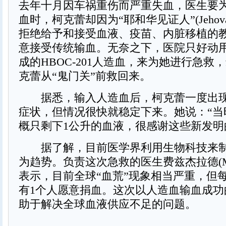
去年十月因车祸重伤而严重失血，医生要
血时，柯克蕾却因为“耶和华见证人”(Jehovah’s 
拒绝给予和接受血液、疫苗、内脏移植的
意接受传统输血。无奈之下，医院只好动
成的HBOC-201人造血，来为她进行急救
克蕾从“鬼门关”前救回来。
据悉，输入人造血后，柯克蕾一度出现
症状，但情况很快就稳定下来。她说：“当
概只剩下1公升的血液，很感谢这些新发明
据了解，目前医学界利用生物科技来制
为趋势。负责这次急救的医生费兹杰拉德(Mark F
表示，目前全球“血荒”现象相当严重，但每
有1个人愿意捐血。这次以人造血输血成功
助于解决全球血液供应不足的问题。