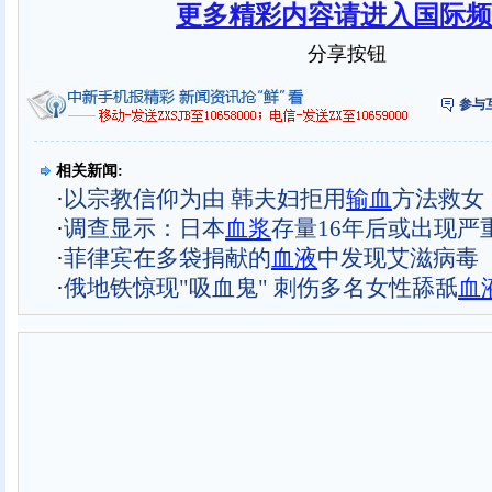
更多精彩内容请进入国际频
分享按钮
参与
相关新闻:
·
以宗教信仰为由 韩夫妇拒用
输血
方法救女
·
调查显示：日本
血浆
存量16年后或出现严
·
菲律宾在多袋捐献的
血液
中发现艾滋病毒
·
俄地铁惊现"吸血鬼" 刺伤多名女性舔舐
血